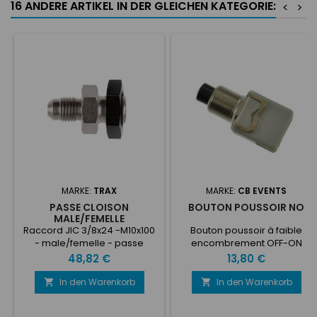
16 ANDERE ARTIKEL IN DER GLEICHEN KATEGORIE:
<
>
MARKE:
TRAX
MARKE:
CB EVENTS
PASSE CLOISON
BOUTON POUSSOIR NO
MALE/FEMELLE
Raccord JIC 3/8x24 -M10x100
Bouton poussoir à faible
- male/femelle - passe
encombrement OFF-ON
cloison - tuyaux rigide
(MOM). Normalement ouvert.
Preis
Preis
48,82 €
13,80 €
aluminium Passe cloison alu
8A 12V. Contact en argent.
gris - écrou alu noir (comme
In den Warenkorb
In den Warenkorb


sur l'image 1)