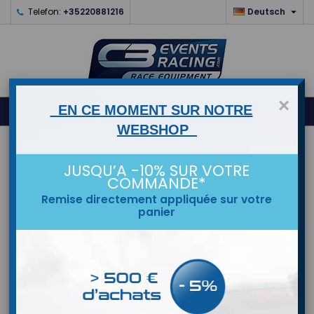

Telefon:
+35220881216
Deutsch
×
0
EN CE MOMENT SUR NOTRE



shopping_cart
WEBSHOP
STARTSEITE
JUSQU’A -10% SUR VOTRE
COMMANDE*
MARKEN
Remise directement appliquée sur votre
panier