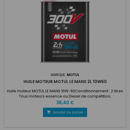
MARQUE:
MOTUL
HUILE MOTEUR MOTUL LE MANS 2L 10W60
Huile moteur MOTUL LE MANS 10W-60Conditionnement : 2 litres
Tous moteurs essence ou Diesel de compétition,
atmosphériques, turbocompressés ou suralimentés équipés
Prix
38,40 €
de systèmes d'injection (directe/indirecte) ou carburateurs.
Pour les moteurs modifiés ou préparés, et les voitures hautes
Ajouter au panier

performances fonctionnant sur une large plage de régimes
et de...