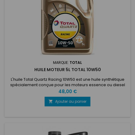
MARQUE:
TOTAL
HUILE MOTEUR 5L TOTAL 10W50
L'huile Total Quartz Racing 10W50 est une huile synthétique
spécialement conçue pour les moteurs essence ou diesel
utilisés dans des conditions sportives et intensives. Son
Prix
48,00 €
exceptionnel indice de viscosité garantit une protection
permanente, réduisant de façon drastique l'usure du moteur
Ajouter au panier

et conférant une excellente résistance du film d’huile,
notamment à...