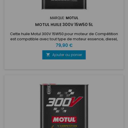
MARQUE:
MOTUL
MOTUL HUILE 300V 15W50 5L
Cette huile Motul 300V 15W50 pour moteur de Compétition
est compatible avec tout type de moteur essence, diesel,
atmosphérique, compressé avec injection directe ou non.
Prix
79,90 €
Ce lubrifiant haute performance sur base ester est
particulièrement recommandé en endurance, pour les
Ajouter au panier

rallyes, en GT et pour les moteurs de course 'historique'
reconditionnés nécessitant...