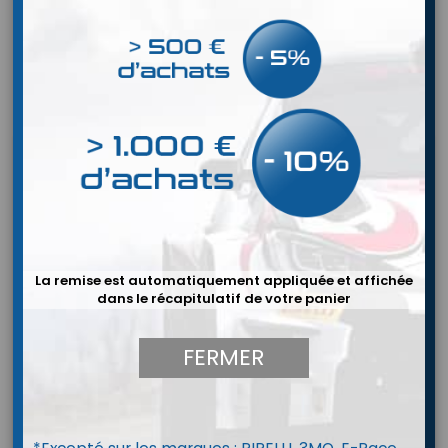
REFROIDISSEMENT

Pertinence
FILTRER
Affichage 1-24 de 32 article(s)
La remise est automatiquement appliquée et affichée
dans le récapitulatif de votre panier
FERMER
MARQUE:
YACCO
HUILE MOTEUR YACCO GALAXIE RS 0W40