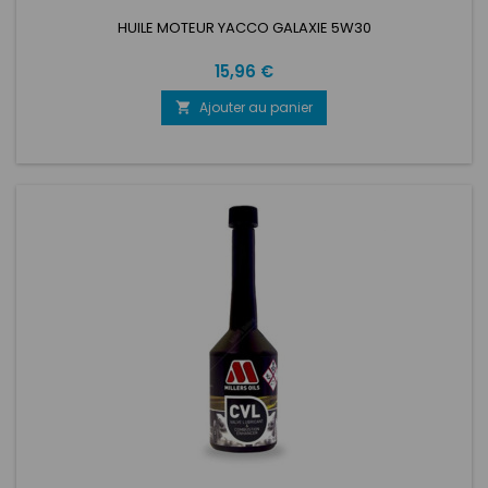
HUILE MOTEUR YACCO GALAXIE 5W30
Prix
15,96 €
Ajouter au panier
