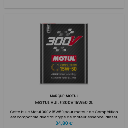
MARQUE:
MOTUL
MOTUL HUILE 300V 15W50 2L
Cette huile Motul 300V 15W50 pour moteur de Compétition
est compatible avec tout type de moteur essence, diesel,
atmosphérique, compressé avec injection directe ou non.
Prix
34,80 €
Ce lubrifiant haute performance sur base ester est