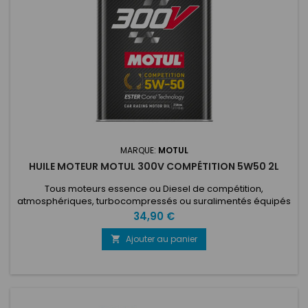
MARQUE:
MOTUL
HUILE MOTEUR MOTUL 300V COMPÉTITION 5W50 2L
Tous moteurs essence ou Diesel de compétition,
atmosphériques, turbocompressés ou suralimentés équipés
de systèmes d'injection (directe/indirecte) ou carburateurs.
Prix
34,90 €
Pour les moteurs modifiés ou préparés, et les voitures hautes
performances fonctionnant sur une large plage de régimes
Ajouter au panier

et de températures, dans des conditions de conduite
difficiles. Convient à...