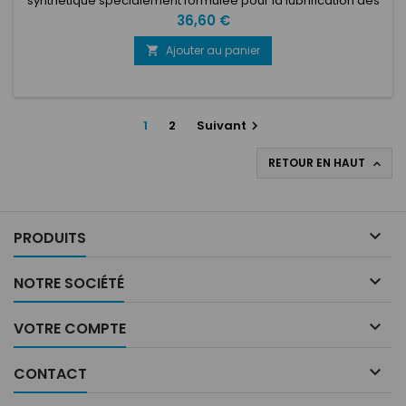
synthétique spécialement formulée pour la lubrification des
véhicules de compétition.
Prix
36,60 €
Ajouter au panier

1
2
Suivant

RETOUR EN HAUT


PRODUITS

NOTRE SOCIÉTÉ

VOTRE COMPTE

CONTACT