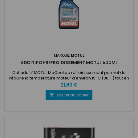
MARQUE:
MOTUL
ADDITIF DE REFROIDISSEMENT MOTUL 500ML
Cet additif MOTUL MoCool de refroidissement permet de
réduire la température moteur d'environ 15°C (30°F) tout en
améliorant l'échange thermique et l'efficacité du circuit de
Prix
21,60 €
refroidissement.Il offre une protection optimale contre la
corrosion et est recommandé pour les carters en alliage de
Ajouter au panier

magnésium, aluminium, pour les blocs en fonte ainsi que
pour les...