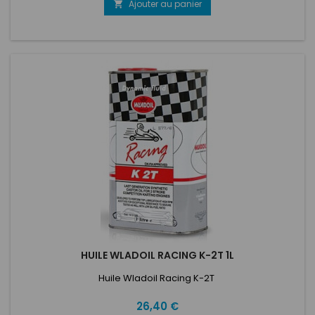
Ajouter au panier

HUILE WLADOIL RACING K-2T 1L
Huile Wladoil Racing K-2T
Prix
26,40 €