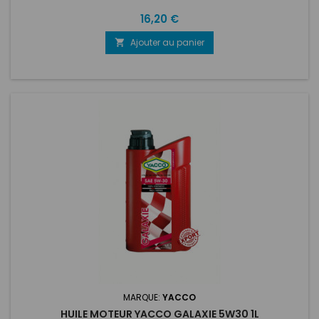
Prix
16,20 €
Ajouter au panier

MARQUE:
YACCO
HUILE MOTEUR YACCO GALAXIE 5W30 1L