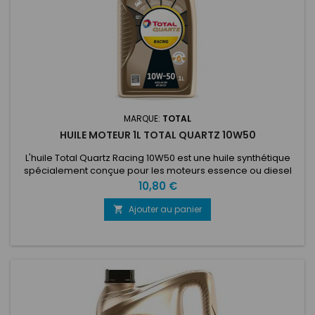
MARQUE:
TOTAL
HUILE MOTEUR 1L TOTAL QUARTZ 10W50
L'huile Total Quartz Racing 10W50 est une huile synthétique
spécialement conçue pour les moteurs essence ou diesel
utilisés dans des conditions sportives et intensives. Son
Prix
10,80 €
exceptionnel indice de viscosité garantit une protection
permanente, réduisant de façon drastique l'usure du moteur
Ajouter au panier

et conférant une excellente résistance du film d’huile,
notamment à...