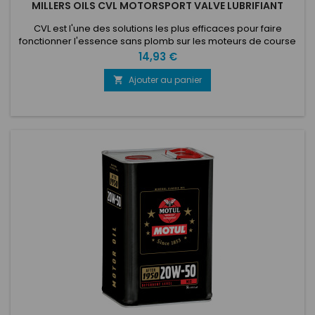
MILLERS OILS CVL MOTORSPORT VALVE LUBRIFIANT
CVL est l'une des solutions les plus efficaces pour faire
fonctionner l'essence sans plomb sur les moteurs de course
plus anciens qui n'ont pas de capteurs de cliquetis ou un
Prix
14,93 €
système de gestion moteur sophistiqué. L'additif Millers Oils
CVL lubrifie les soupapes, contrôle le front de flamme et évite
Ajouter au panier

les bruits de cognement.