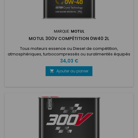
MARQUE:
MOTUL
MOTUL 300V COMPÉTITION 0W40 2L
Tous moteurs essence ou Diesel de compétition,
atmosphériques, turbocompressés ou suralimentés équipés
de systèmes d'injection (directe/indirecte) ou carburateurs.
Prix
34,03 €
Pour les moteurs modifiés ou préparés, et les voitures hautes
performances fonctionnant sur une large plage de régimes
Ajouter au panier

et de températures, dans des conditions de conduite
difficiles. Convient à...