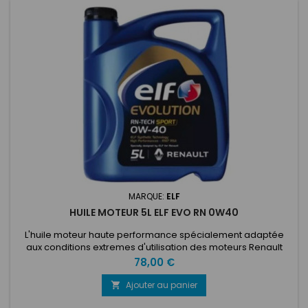
MARQUE:
ELF
HUILE MOTEUR 5L ELF EVO RN 0W40
L'huile moteur haute performance spécialement adaptée
aux conditions extremes d'utilisation des moteurs Renault
Sport et Alpine
Prix
78,00 €
Ajouter au panier
