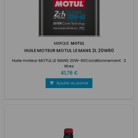
MARQUE:
MOTUL
HUILE MOTEUR MOTUL LE MANS 2L 20W60
Huile moteur MOTUL LE MANS 20W-60Conditionnement : 2
litres
Prix
41,76 €
Ajouter au panier
