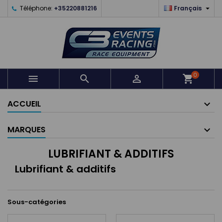

Téléphone:
+35220881216
Français
0



shopping_cart
ACCUEIL
MARQUES
LUBRIFIANT & ADDITIFS
Lubrifiant & additifs
Sous-catégories