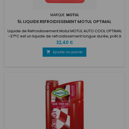
MARQUE:
MOTUL
5L LIQUIDE REFROIDISSEMENT MOTUL OPTIMAL
Liquide de Refroidissement Motul MOTUL AUTO COOL OPTIMAL
-37°C est un liquide de refroidissement longue durée, prêt à
l'emploi, élaboré à base de monoéthylèneglycol, utilisant
Prix
32,40 €
une technologie d’additivation organique de type OAT –
Organic Acid Technology, appelée Organic Tech.
Ajouter au panier

Particulièrement recommandé pour les circuits de
refroidissement des...