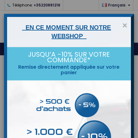

Téléphone:
+35220881216
Français
×
EN CE MOMENT SUR NOTRE
WEBSHOP
0



shopping_cart
JUSQU’A -10% SUR VOTRE
COMMANDE*
ACCUEIL
Remise directement appliquée sur votre
panier
MARQUES
EVOCORSE
EvoCorse
Veuillez nous excuser pour le désagrément.