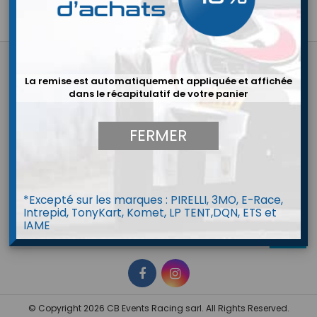
Effectuez une nouvelle recherche

PRODUITS
La remise est automatiquement appliquée et affichée
dans le récapitulatif de votre panier

NOTRE SOCIÉTÉ

VOTRE COMPTE
FERMER

CONTACT
*Excepté sur les marques : PIRELLI, 3MO, E-Race,
LETTRE D'INFORMATIONS
Intrepid, TonyKart, Komet, LP TENT,DQN, ETS et
IAME
© Copyright 2026 CB Events Racing sarl. All Rights Reserved.