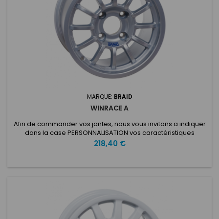
MARQUE:
BRAID
WINRACE A
Afin de commander vos jantes, nous vous invitons a indiquer
dans la case PERSONNALISATION vos caractéristiques
voulues: ET: Nombre de trous: Entraxe: Type de voiture:
Prix
218,40 €
Diamètre du moyeu: Winrace A 6 - 7 - 8.5 X13La Winrace A
6x13 ”est méticuleusement conçue et fabriquée en alliage
d'aluminium léger pour résister à l'environnement difficile
des courses....