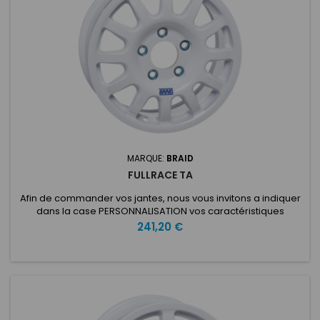
MARQUE:
BRAID
FULLRACE TA
Afin de commander vos jantes, nous vous invitons a indiquer
dans la case PERSONNALISATION vos caractéristiques
voulues: ET: Nombre de trous: Entraxe: Type de voiture:
Prix
241,20 €
Diamètre du moyeu: Fullrace TA 6-6,5-7X15Fabriquée avec la
technologie Full Flowcast pour la rigidité et la légèreté, la
Fullrace TA 6,5x15 "est conçue pour être utilisée sur
différents...