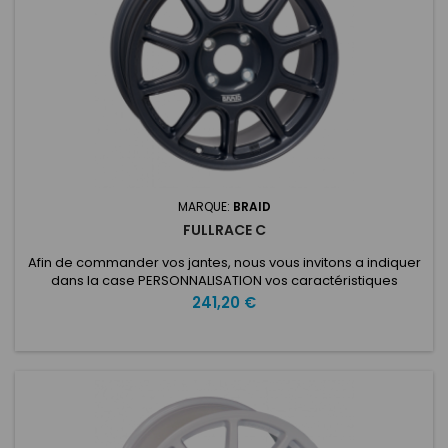
MARQUE:
BRAID
FULLRACE C
Afin de commander vos jantes, nous vous invitons a indiquer
dans la case PERSONNALISATION vos caractéristiques
voulues: ET: Nombre de trous: Entraxe: Type de voiture:
Prix
241,20 €
Diamètre du moyeu: Fullrace C 7 - 8 x15Fabriqué avec la
technologie Full Flowcast et portant tous ses avantages, le
poids de ces roues commence à seulement 6 kg, tout en
offrant la...