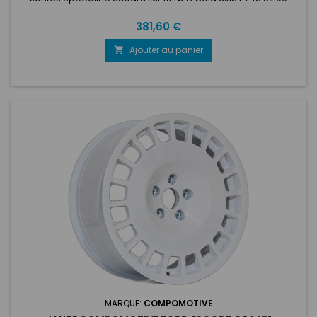
Prix
381,60 €
Ajouter au panier

MARQUE:
COMPOMOTIVE