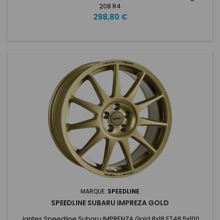
208 R4
Prix
298,80 €
MARQUE:
SPEEDLINE
SPEEDLINE SUBARU IMPREZA GOLD
Jantes Speedline Subaru IMPRENZA Gold 8x18 ET48 5x100