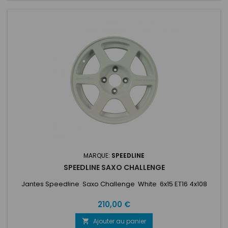
MARQUE:
SPEEDLINE
SPEEDLINE SAXO CHALLENGE
Jantes Speedline Saxo Challenge White 6x15 ET16 4x108
Prix
210,00 €
Ajouter au panier
