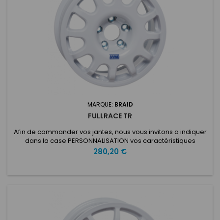
MARQUE:
BRAID
FULLRACE TR
Afin de commander vos jantes, nous vous invitons a indiquer
dans la case PERSONNALISATION vos caractéristiques
voulues: ET: Nombre de trous: Entraxe: Type de voiture:
Prix
280,20 €
Diamètre du moyeu: Fullrace TR 6X15Fabriqué avec la
technologie Full Flowcast pour plus de résistance et de
rigidité, le Fullrace TR 6x15 "est spécialement conçu pour être
utilisé sur...