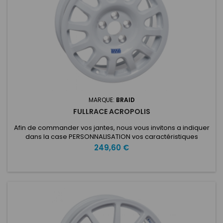
MARQUE:
BRAID
FULLRACE ACROPOLIS
Afin de commander vos jantes, nous vous invitons a indiquer
dans la case PERSONNALISATION vos caractéristiques
voulues: ET: Nombre de trous: Entraxe: Type de voiture:
Prix
249,60 €
Diamètre du moyeu: Fullrace T Acropolis Fabriqué avec la
technologie Full Flowcast pour plus de résistance et de
rigidité, le Fullrace T Acropolis est spécialement conçu pour
être...