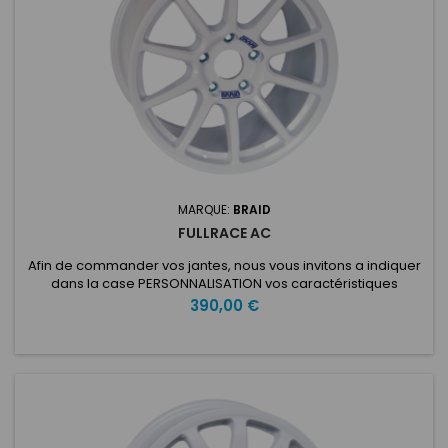
MARQUE:
BRAID
FULLRACE AC
Afin de commander vos jantes, nous vous invitons a indiquer
dans la case PERSONNALISATION vos caractéristiques
voulues: ET: Nombre de trous: Entraxe: Type de voiture:
Prix
390,00 €
Diamètre du moyeu: Fullrace AC 11X18Fabriqué avec la
technologie Full Flowcast, le Fullrace AC 11x18 "est
spécialement conçu pour les applications sur le tarmac et
les circuits. Assisté...