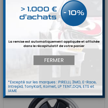
La remise est automatiquement appliquée et affichée
dans le récapitulatif de votre panier
COMPOMOTIVE
SPARCO
FERMER

Pertinence
FILTRER
Affichage 1-20 de 20 article(s)
*Excepté sur les marques : PIRELLI, 3MO, E-Race,
Intrepid, TonyKart, Komet, LP TENT,DQN, ETS et
IAME