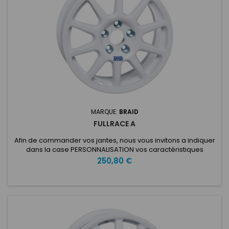
MARQUE:
BRAID
FULLRACE A
Afin de commander vos jantes, nous vous invitons a indiquer
dans la case PERSONNALISATION vos caractéristiques
voulues: ET: Nombre de trous: Entraxe: Type de voiture:
Prix
250,80 €
Diamètre du moyeu: Fullrace A Fabriqué avec la technologie
Full Flowcast, le Fullrace A 7x16 "est spécialement conçu pour
les applications sur le tarmac et les circuits. Assistés d'une...