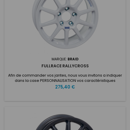
MARQUE:
BRAID
FULLRACE RALLYCROSS
Afin de commander vos jantes, nous vous invitons a indiquer
dans la case PERSONNALISATION vos caractéristiques
voulues: ET: Nombre de trous: Entraxe: Type de voiture:
Prix
275,40 €
Diamètre du moyeu: Fullrace Rallycross 8X16 - 17 - 18Version
spécifique Rallycross de nos roues Fullrace A, elle intègre
des caractéristiques uniques, telles que le rebord de jante...