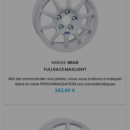
MARQUE:
BRAID
FULLRACE MAXLIGHT
Afin de commander vos jantes, nous vous invitons a indiquer
dans la case PERSONNALISATION vos caractéristiques
voulues: ET: Nombre de trous: Entraxe: Type de voiture:
Prix
242,40 €
Diamètre du moyeu: Fullrace Maxlight 7X15Fabriqué avec la
technologie Full Flowcast, le Fullrace Maxlight 7x15 "est
spécialement conçu pour les applications de rallye et de
circuit...