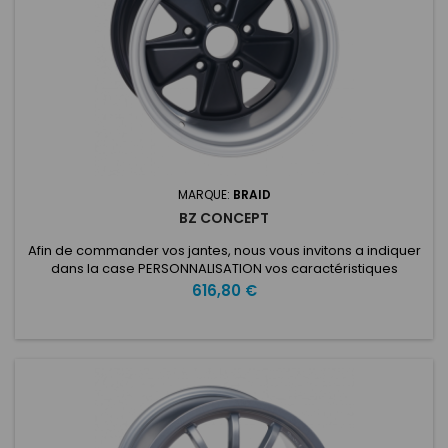
MARQUE:
BRAID
BZ CONCEPT
Afin de commander vos jantes, nous vous invitons a indiquer
dans la case PERSONNALISATION vos caractéristiques
voulues: ET: Nombre de trous: Entraxe: Type de voiture:
Prix
616,80 €
Diamètre du moyeu: BZ 15Spécialement conçues pour la
Porsche 911 classique des années 60, 70 et 80, ces roues sont
impliquées sans relâche dans la performance et l'innovation,
ainsi que...