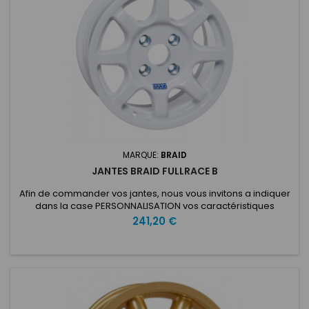
MARQUE:
BRAID
JANTES BRAID FULLRACE B
Afin de commander vos jantes, nous vous invitons a indiquer
dans la case PERSONNALISATION vos caractéristiques
voulues: ET: Nombre de trous: Entraxe: Type de voiture:
Prix
241,20 €
Diamètre du moyeu: Fabriqué avec la technologie Full
Flowcast, le Fullrace B 7x14 "est spécialement conçu pour les
poussettes légères. Sa bosse usinée à 90 °, son siège de
talon rainuré...