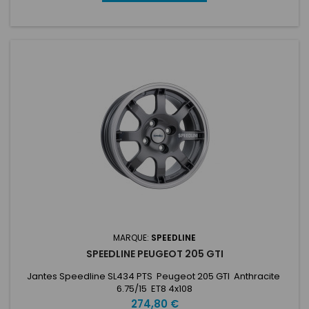
MARQUE:
SPEEDLINE
SPEEDLINE PEUGEOT 205 GTI
Jantes Speedline SL434 PTS Peugeot 205 GTI Anthracite
6.75/15 ET8 4x108
Prix
274,80 €