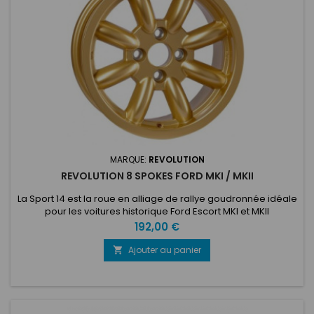
MARQUE:
REVOLUTION
REVOLUTION 8 SPOKES FORD MKI / MKII
La Sport 14 est la roue en alliage de rallye goudronnée idéale
pour les voitures historique Ford Escort MKI et MKII
Prix
192,00 €
Ajouter au panier
