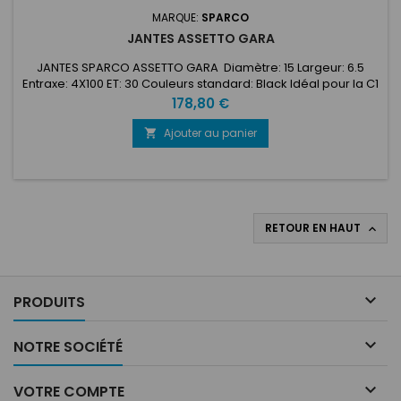
MARQUE:
SPARCO
JANTES ASSETTO GARA
JANTES SPARCO ASSETTO GARA Diamètre: 15 Largeur: 6.5
Entraxe: 4X100 ET: 30 Couleurs standard: Black Idéal pour la C1
Racing Cup Sur commande uniquement !
Prix
178,80 €
Ajouter au panier

RETOUR EN HAUT


PRODUITS

NOTRE SOCIÉTÉ

VOTRE COMPTE