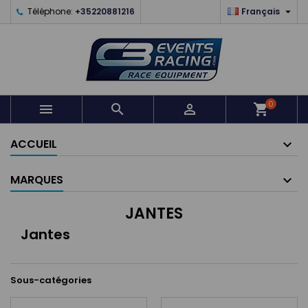

Téléphone:
+35220881216
Français
0



shopping_cart
ACCUEIL
MARQUES
JANTES
Jantes
Sous-catégories