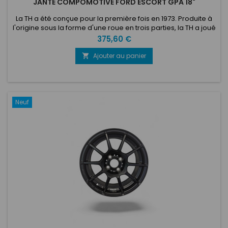
JANTE COMPOMOTIVE FORD ESCORT GPA 18"
La TH a été conçue pour la première fois en 1973. Produite à
l'origine sous la forme d'une roue en trois parties, la TH a joué
un rôle important dans notre héritage au cours des 50
Prix
375,60 €
dernières années. La TH1882 présente toujours le même style
emblématique, ainsi qu'un design de rayons qui crée un effet
Ajouter au panier

de turbo-fan.
Neuf