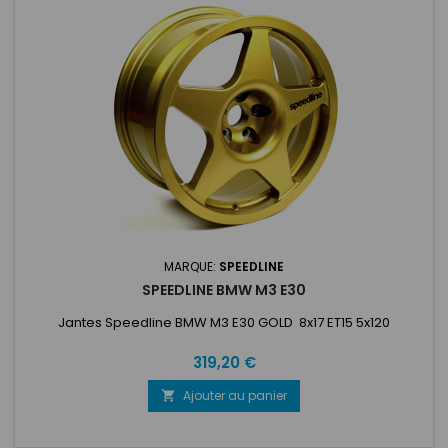
MARQUE:
SPEEDLINE
SPEEDLINE BMW M3 E30
Jantes Speedline BMW M3 E30 GOLD 8x17 ET15 5x120
Prix
319,20 €
Ajouter au panier
