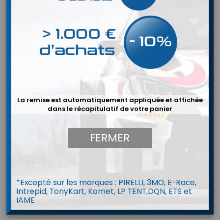
La remise est automatiquement appliquée et affichée
dans le récapitulatif de votre panier
FERMER


*Excepté sur les marques : PIRELLI, 3MO, E-Race,
Intrepid, TonyKart, Komet, LP TENT,DQN, ETS et
IAME
BALANCE CLUB MAN BG Racing