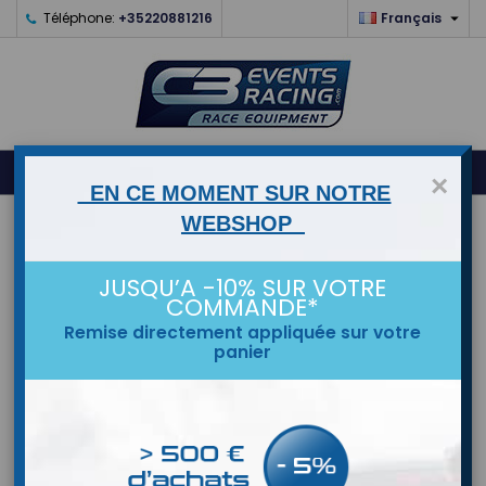

Téléphone:
+35220881216
Français
0



shopping_cart
×
EN CE MOMENT SUR NOTRE
WEBSHOP
ACCUEIL
MARQUES
JUSQU’A -10% SUR VOTRE
COMMANDE*
Remise directement appliquée sur votre
panier