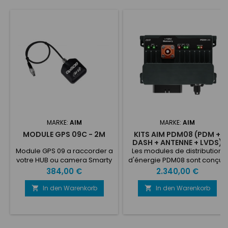
MARKE:
AIM
MARKE:
AIM
MODULE GPS 09C - 2M
KITS AIM PDM08 (PDM +
DASH + ANTENNE + LVDS)
Module GPS 09 a raccorder a
Les modules de distribution
votre HUB ou camera Smarty
d'énergie PDM08 sont conçus
Cam directementLongueur :
pour distribuer l'énergie à
Preis
Preis
384,00 €
2.340,00 €
1M30
plusieurs circuits de votre
véhicule, remplaçant
In den Warenkorb
In den Warenkorb


facilement les systèmes
traditionnels de fusibles et de
relais.