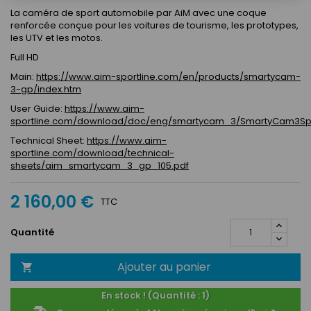
La caméra de sport automobile par AiM avec une coque
renforcée conçue pour les voitures de tourisme, les prototypes,
les UTV et les motos.
Full HD
Main:
https://www.aim-sportline.com/en/products/smartycam-
3-gp/index.htm
User Guide:
https://www.aim-
sportline.com/download/doc/eng/smartycam_3/SmartyCam3Spo
Technical Sheet:
https://www.aim-
sportline.com/download/technical-
sheets/aim_smartycam_3_gp_105.pdf
2 160,00 €
TTC
Quantité
Ajouter au panier

En stock ! (Quantité : 1)