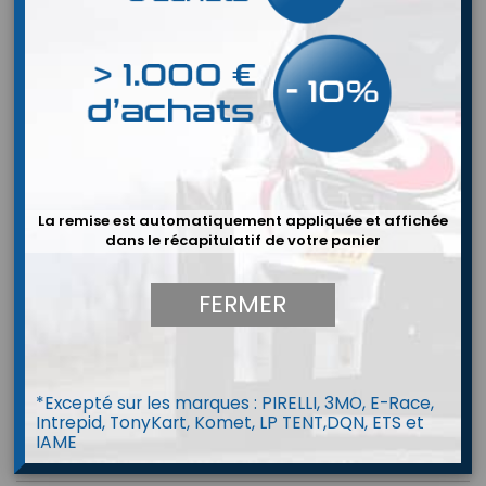
La remise est automatiquement appliquée et affichée
dans le récapitulatif de votre panier
FERMER


*Excepté sur les marques : PIRELLI, 3MO, E-Race,
Intrepid, TonyKart, Komet, LP TENT,DQN, ETS et
IAME
Smarty Cam 3 GP Full HD 84°