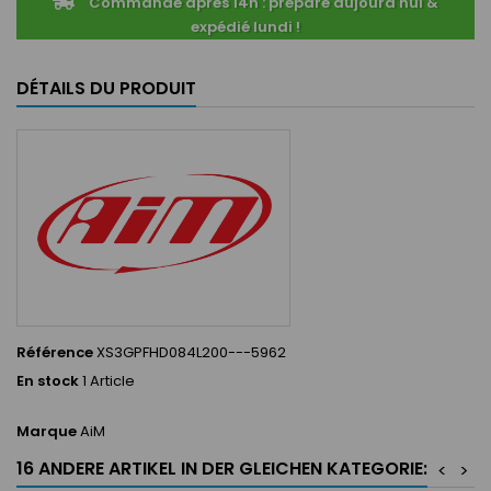
Commandé après 14h : préparé aujourd'hui &
expédié lundi !
DÉTAILS DU PRODUIT
Référence
XS3GPFHD084L200---5962
En stock
1 Article
Marque
AiM
16 ANDERE ARTIKEL IN DER GLEICHEN KATEGORIE:
<
>