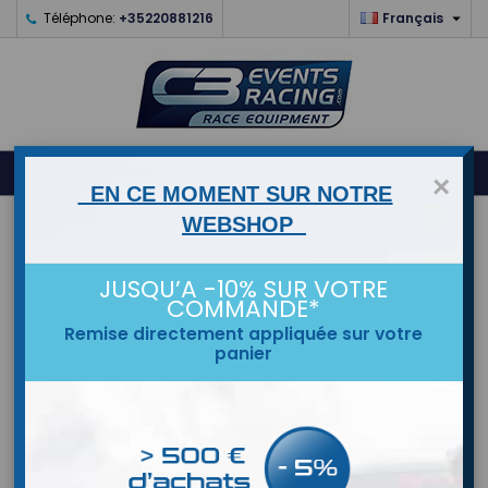

Téléphone:
+35220881216
Français
0



shopping_cart
×
EN CE MOMENT SUR NOTRE
WEBSHOP
ACCUEIL
MARQUES
JUSQU’A -10% SUR VOTRE
COMMANDE*
Remise directement appliquée sur votre
panier