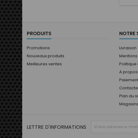
caractér
Nombre
Type d
du moy
6,5-7X
techno
PRODUITS
NOTRE 
pou
légèr
6,5x15 
Promotions
Livraison
utili
Nouveaux produits
Mentions
Meilleures ventes
Politique
A propos
Paiement
Contact
Plan du s
Magasin
LETTRE D'INFORMATIONS