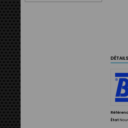
DÉTAIL
Référen
État
Nou