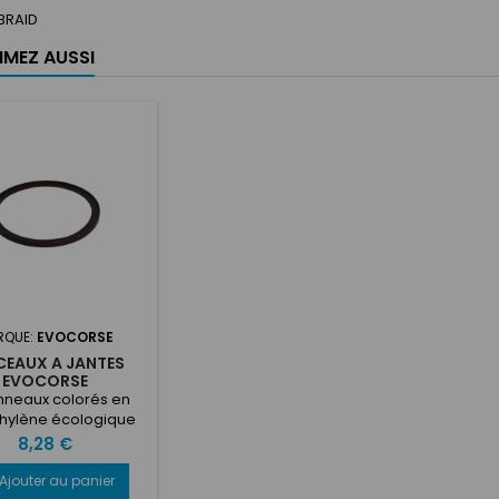
BRAID
IMEZ AUSSI
RQUE:
EVOCORSE
CEAUX A JANTES
EVOCORSE
nneaux colorés en
thylène écologique
tent d'empiler les
Prix
8,28 €
tes en évitant les
mmages et en
Ajouter au panier