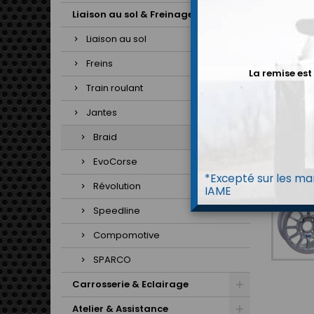
Liaison au sol & Freinage
Liaison au sol
Freins
La remise est
Train roulant
Jantes
Braid
EvoCorse
*Excepté sur les mar
Révolution
IAME
Speedline
Compomotive
SPARCO
Carrosserie & Eclairage
Atelier & Assistance