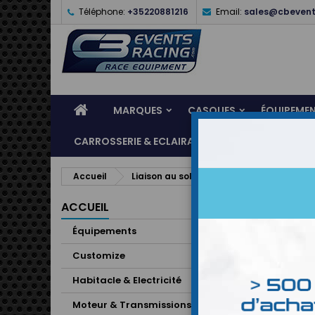
Téléphone:
+35220881216
Email:
sales@cbevent
MARQUES
CASQUES
ÉQUIPEME
CARROSSERIE & ECLAIRAGE
ATELIER & ASSI
Accueil
Liaison au sol & Freinage
Jantes
ACCUEIL
Équipements
Customize
Habitacle & Electricité
Moteur & Transmissions