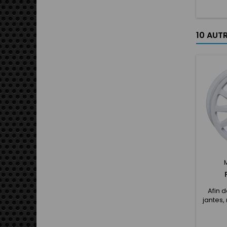
écon
d'espac
roue et
protè
10 AUT
jante
mouve
grâce
exté
d'empi
disponib
Afin 
jantes,
indi
PERS