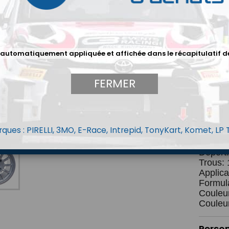
Entra
Type 
Diam
Winrace
La Winr
 automatiquement appliquée et affichée dans le récapitulatif d
fabriqu
à l'env
FERMER
traités
tout en
une mei
qu'un u
gros fre
ques : PIRELLI, 3MO, E-Race, Intrepid, TonyKart, Komet, LP
Diamètr
Largeur:
Déport
Trous: 
Applica
Formul
Couleur
Couleu
Perso