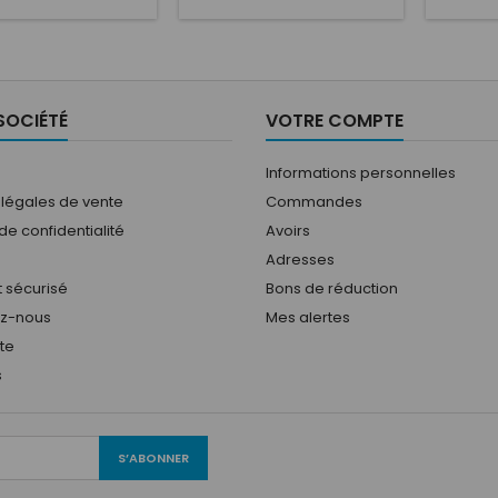
istiques voulues: ET:
caractéristiques voulues: ET:
caractér
 de trous: Entraxe:
Nombre de trous: Entraxe:
Nombre 
e voiture: Diamètre
Type de voiture: Diamètre
Type de
eu: Fullrace TA 6-
du moyeu: Fullrace T
du moyeu
15Fabriquée avec la
Acropolis Fabriqué avec la
7X15
logie Full Flowcast
technologie Full Flowcast
technolo
SOCIÉTÉ
VOTRE COMPTE
r la rigidité et la
pour plus de résistance et
Fullrac
eté, la Fullrace TA
de rigidité, le Fullrace T
spécia
"est conçue pour être
Acropolis est spécialement
les appl
Informations personnelles
sée sur différents...
conçu pour être...
 légales de vente
Commandes
 de confidentialité
Avoirs
Adresses
 sécurisé
Bons de réduction
ez-nous
Mes alertes
ite
s