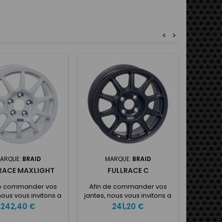
<
>
ARQUE:
BRAID
MARQUE:
BRAID
M
RACE MAXLIGHT
FULLRACE C
JANTES 
de commander vos
Afin de commander vos
Afin d
nous vous invitons a
jantes, nous vous invitons a
jantes, 
uer dans la case
indiquer dans la case
indiq
Prix
Prix
242,40 €
241,20 €
NNALISATION vos
PERSONNALISATION vos
PERSO