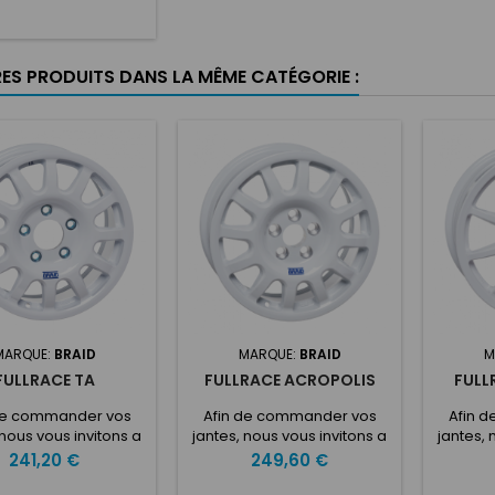
omisant beaucoup
e. Placés entre une
 l'autre, les anneaux
gent le bord de la
RES PRODUITS DANS LA MÊME CATÉGORIE :
 et empêchent les
ments de la roue
 à la lèvre du côté
rieur.Les anneaux
lage des roues sont
les en différentes...
MARQUE:
BRAID
MARQUE:
BRAID
M
FULLRACE TA
FULLRACE ACROPOLIS
FULL
de commander vos
Afin de commander vos
Afin 
 nous vous invitons a
jantes, nous vous invitons a
jantes, 
quer dans la case
indiquer dans la case
indiq
Prix
Prix
241,20 €
249,60 €
ONNALISATION vos
PERSONNALISATION vos
PERSO