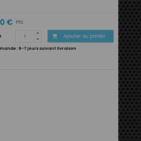
40 €
TTC
Ajouter au panier
é

mande :
6-7 jours suivant livraison