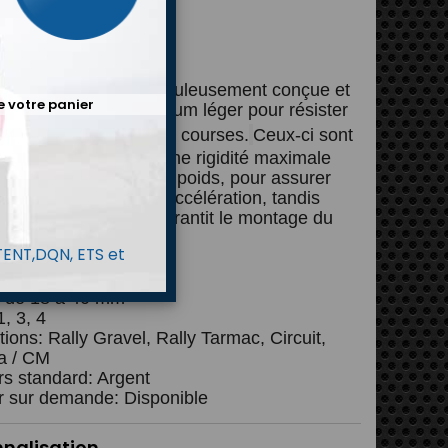
xe:
de voiture:
ètre du moyeu:
 A 6 - 7 - 8.5 X13
ace A 6x13 ”est méticuleusement conçue et 
e votre panier
ée en alliage d'aluminium léger pour résister 
ironnement difficile des courses.
Ceux-ci sont 
 thermiquement pour une rigidité maximale 
 conservant leur faible poids, pour assurer 
lleure maniabilité et accélération, tandis 
sinage CNC précis garantit le montage du 
in.
 TENT,DQN, ETS et
e: 13 "
 6 "- 7" - 8.5
: de 18 à 40 mm
1, 3, 4
tions: Rally Gravel, Rally Tarmac, Circuit, 
a / CM
s standard: Argent
r sur demande: Disponible
nnalisation