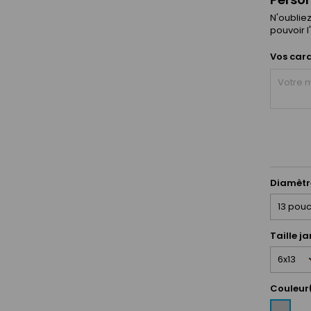
N'oublie
pouvoir l
Vos cara
Diamètr
Taille j
Couleur
Gris