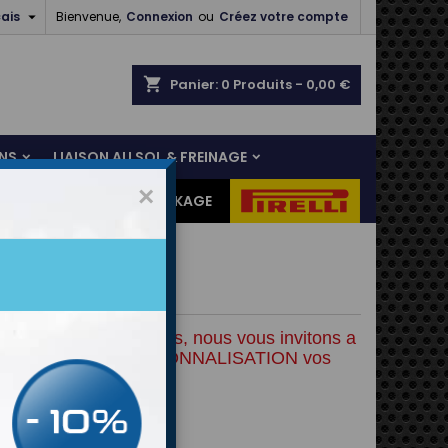

ais
Bienvenue,
Connexion
ou
Créez votre compte
shopping_cart
Panier:
0
Produits - 0,00 €
NS
LIAISON AU SOL & FREINAGE
×
ES CADEAUX
DESTOCKAGE
ace A
 commander vos jantes, nous vous invitons a 
er dans la case PERSONNALISATION vos 
ristiques voulues: 
re de trous: