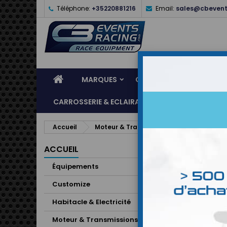
Téléphone:
+35220881216
Email:
sales@cbevent
MARQUES
CASQUES
ÉQUIPEME
CARROSSERIE & ECLAIRAGE
ATELIER & ASSI
Accueil
Moteur & Transmissions
Transmissi
ACCUEIL
Équipements
Customize
Habitacle & Electricité
Moteur & Transmissions