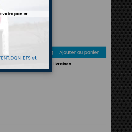
entrée et sortie: M10X100
e votre panier
57g
e de portée 54mm
00 €
TTC
Ajouter au panier
é

 TENT,DQN, ETS et
mande :
6-7 jours suivant livraison