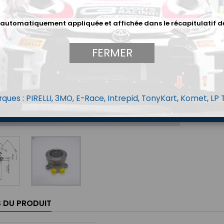
Filetage 
 automatiquement appliquée et affichée dans le récapitulatif d
Poids: 2
Diamètr
FERMER
528,
Quantit
ques : PIRELLI, 3MO, E-Race, Intrepid, TonyKart, Komet, LP
Sur com
S DU PRODUIT