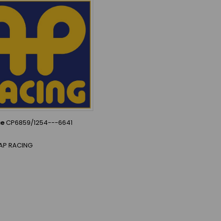
ce
CP6859/1254---6641
AP RACING