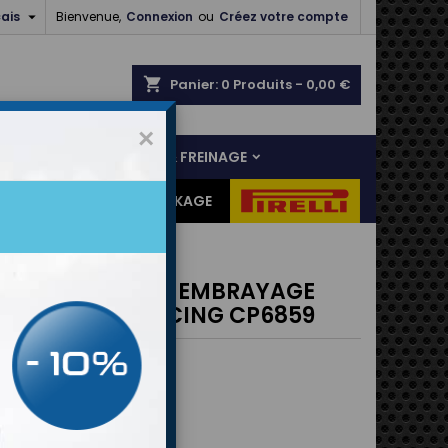

ais
Bienvenue,
Connexion
ou
Créez votre compte
shopping_cart
Panier:
0
Produits - 0,00 €
×
NS
LIAISON AU SOL & FREINAGE
ES CADEAUX
DESTOCKAGE
 AP RACING CP6859
E / RECEPTEUR D EMBRAYAGE
AULIQUE AP RACING CP6859
 piston en aluminium
 maxi: 86 bars
 fixé par l'intérieur
maxi: 12mm