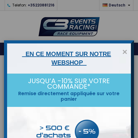

Telefon:
+35220881216
Deutsch
0



shopping_cart
×
EN CE MOMENT SUR NOTRE
WEBSHOP
STARTSEITE
JUSQU’A -10% SUR VOTRE
MARKEN
COMMANDE*
Remise directement appliquée sur votre
panier