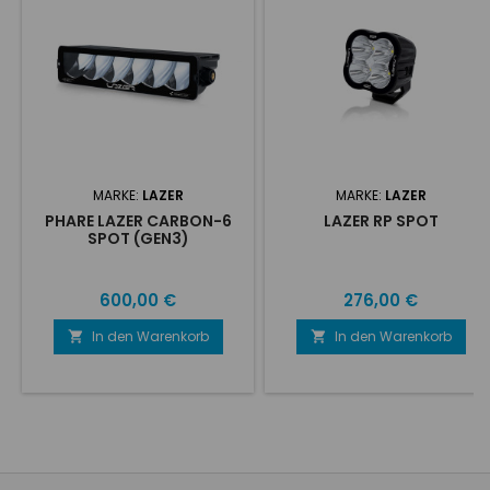
MARKE:
LAZER
MARKE:
LAZER
PHARE LAZER CARBON-6
LAZER RP SPOT
SPOT (GEN3)
Preis
Preis
600,00 €
276,00 €
In den Warenkorb
In den Warenkorb

