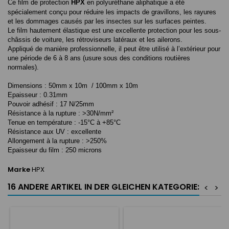
Ce film de protection
HPX
en polyuréthane aliphatique a été
spécialement conçu pour réduire les impacts de gravillons, les rayures
et les dommages causés par les insectes sur les surfaces peintes.
Le film hautement élastique est une excellente protection pour les sous-
châssis de voiture, les rétroviseurs latéraux et les ailerons.
Appliqué de manière professionnelle, il peut être utilisé à l’extérieur pour
une période de 6 à 8 ans (usure sous des conditions routières
normales).
Dimensions : 50mm x 10m / 100mm x 10m
Epaisseur : 0.31mm
Pouvoir adhésif : 17 N/25mm
Résistance à la rupture : >30N/mm²
Tenue en température : -15°C à +85°C
Résistance aux UV : excellente
Allongement à la rupture : >250%
Epaisseur du film : 250 microns
Marke
HPX
16 ANDERE ARTIKEL IN DER GLEICHEN KATEGORIE:
<
>