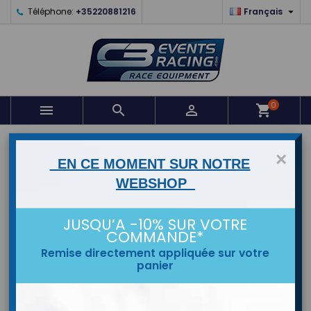

Téléphone:
+35220881216
Français
0



shopping_cart
ACCUEIL
×
EN CE MOMENT SUR NOTRE
MARQUES
WEBSHOP
JUSQU’A -10% SUR VOTRE
COMMANDE*
Remise directement appliquée sur votre
panier