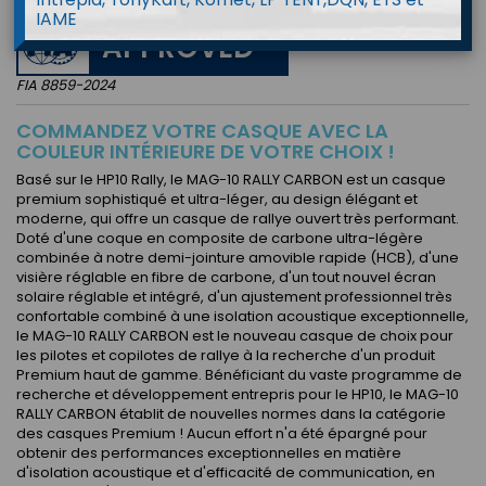
IAME
APPROVED
FIA 8859-2024
COMMANDEZ VOTRE CASQUE AVEC LA
COULEUR INTÉRIEURE DE VOTRE CHOIX !
Basé sur le HP10 Rally, le MAG-10 RALLY CARBON est un casque
premium sophistiqué et ultra-léger, au design élégant et
moderne, qui offre un casque de rallye ouvert très performant.
Doté d'une coque en composite de carbone ultra-légère
combinée à notre demi-jointure amovible rapide (HCB), d'une
visière réglable en fibre de carbone, d'un tout nouvel écran
solaire réglable et intégré, d'un ajustement professionnel très
confortable combiné à une isolation acoustique exceptionnelle,
le MAG-10 RALLY CARBON est le nouveau casque de choix pour
les pilotes et copilotes de rallye à la recherche d'un produit
Premium haut de gamme. Bénéficiant du vaste programme de
recherche et développement entrepris pour le HP10, le MAG-10
RALLY CARBON établit de nouvelles normes dans la catégorie
des casques Premium ! Aucun effort n'a été épargné pour
obtenir des performances exceptionnelles en matière
d'isolation acoustique et d'efficacité de communication, en