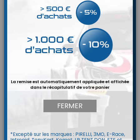
La remise est automatiquement appliquée et affichée
dans le récapitulatif de votre panier
FERMER
Casque Bell MAG-10 Rally Carbon
*Excepté sur les marques : PIRELLI, 3MO, E-Race,
CUSTOM INTERIOR
Intrepid, TonyKart, Komet, LP TENT,DQN, ETS et