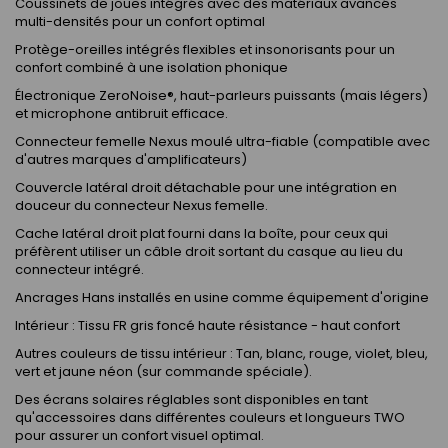
Coussinets de joues intégrés avec des matériaux avancés
multi-densités pour un confort optimal
Protège-oreilles intégrés flexibles et insonorisants pour un
confort combiné à une isolation phonique
Électronique ZeroNoise®, haut-parleurs puissants (mais légers)
et microphone antibruit efficace.
Connecteur femelle Nexus moulé ultra-fiable (compatible avec
d'autres marques d'amplificateurs)
Couvercle latéral droit détachable pour une intégration en
douceur du connecteur Nexus femelle.
Cache latéral droit plat fourni dans la boîte, pour ceux qui
préfèrent utiliser un câble droit sortant du casque au lieu du
connecteur intégré.
Ancrages Hans installés en usine comme équipement d'origine
Intérieur : Tissu FR gris foncé haute résistance - haut confort
Autres couleurs de tissu intérieur : Tan, blanc, rouge, violet, bleu,
vert et jaune néon (sur commande spéciale).
Des écrans solaires réglables sont disponibles en tant
qu'accessoires dans différentes couleurs et longueurs TWO
pour assurer un confort visuel optimal.