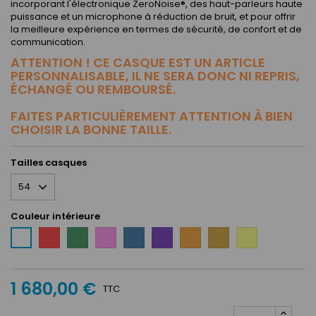
incorporant l'électronique ZeroNoise®, des haut-parleurs haute
puissance et un microphone à réduction de bruit, et pour offrir
la meilleure expérience en termes de sécurité, de confort et de
communication.
ATTENTION ! CE CASQUE EST UN ARTICLE
PERSONNALISABLE, IL NE SERA DONC NI REPRIS,
ÉCHANGÉ OU REMBOURSÉ.
FAITES PARTICULIÈREMENT ATTENTION À BIEN
CHOISIR LA BONNE TAILLE.
Tailles casques
Couleur intérieure
Rouge
Vert
Rose
Bleu
Mauve
Orange
Taupe
Jaune
Blanc
fluo
(néon)
1 680,00 €
TTC