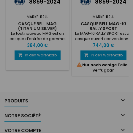
8859-2024
8859-2024
MARKE:
BELL
MARKE:
BELL
CASQUE BELL MAG
CASQUE BELL MAG-10
(TITANIUM SILVER)
RALLY SPORT
Le tout nouveau MAG est un
Le MAG-10 RALLY SPORT est un
casque d'entrée de gamme,
casque ouvert conventionnel
léger et ouvert, au design
au design élégant qui offre
Preis
Preis
384,00 €
744,00 €
moderne. La "protection
de grandes performances à
sérieuse de la tête" de Bell
un prix abordable. Doté d'une
In den Warenkorb
In den Warenkorb


Helmets à un prix très
coque en composite

Nur noch wenige Teile
abordable, du jamais vu !
carbone-verre, d'une visière
verfügbar
Doté d'une coque légère en
réglable combinée à notre
fibre de verre et d'une visière
nouvel écran solaire réglable
réglable équipée d'un écran
et intégré, d'une isolation
solaire antireflet, le MAG est
acoustique exceptionnelle et
le casque idéal pour les
de l'électronique ZeroNoise®,
pilotes amateurs qui
de haut-parleurs haute...

PRODUITS
recherchent...

NOTRE SOCIÉTÉ

VOTRE COMPTE