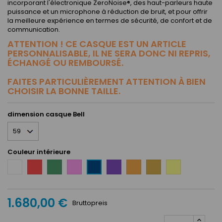
incorporant l'électronique ZeroNoise®, des haut-parleurs haute
puissance et un microphone à réduction de bruit, et pour offrir
la meilleure expérience en termes de sécurité, de confort et de
communication.
ATTENTION ! CE CASQUE EST UN ARTICLE
PERSONNALISABLE, IL NE SERA DONC NI REPRIS,
ÉCHANGÉ OU REMBOURSÉ.
FAITES PARTICULIÈREMENT ATTENTION À BIEN
CHOISIR LA BONNE TAILLE.
dimension casque Bell
Couleur intérieure
Blanc
Rouge
Vert
Rose
Mauve
Orange
Taupe
Jaune
Bleu
1.680,00 €
Bruttopreis