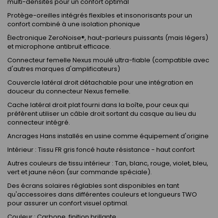
multi-densités pour un confort optimal
Protège-oreilles intégrés flexibles et insonorisants pour un
confort combiné à une isolation phonique
Électronique ZeroNoise®, haut-parleurs puissants (mais légers)
et microphone antibruit efficace.
Connecteur femelle Nexus moulé ultra-fiable (compatible avec
d'autres marques d'amplificateurs)
Couvercle latéral droit détachable pour une intégration en
douceur du connecteur Nexus femelle.
Cache latéral droit plat fourni dans la boîte, pour ceux qui
préfèrent utiliser un câble droit sortant du casque au lieu du
connecteur intégré.
Ancrages Hans installés en usine comme équipement d'origine
Intérieur : Tissu FR gris foncé haute résistance - haut confort
Autres couleurs de tissu intérieur : Tan, blanc, rouge, violet, bleu,
vert et jaune néon (sur commande spéciale).
Des écrans solaires réglables sont disponibles en tant
qu'accessoires dans différentes couleurs et longueurs TWO
pour assurer un confort visuel optimal.
Couleur : Carbone, finition brillante