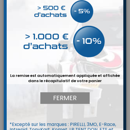
La remise est automatiquement appliquée et affichée
dans le récapitulatif de votre panier
FERMER


Casque Bell MAG-10 Rally Carbon
*Excepté sur les marques : PIRELLI, 3MO, E-Race,
CUSTOM INTERIOR
Intrepid, TonyKart, Komet, LP TENT,DQN, ETS et