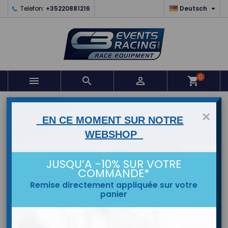

Telefon:
+35220881216
Deutsch
0



shopping_cart
STARTSEITE
×
EN CE MOMENT SUR NOTRE
MARKEN
WEBSHOP
JUSQU’A -10% SUR VOTRE
COMMANDE*
Remise directement appliquée sur votre
panier