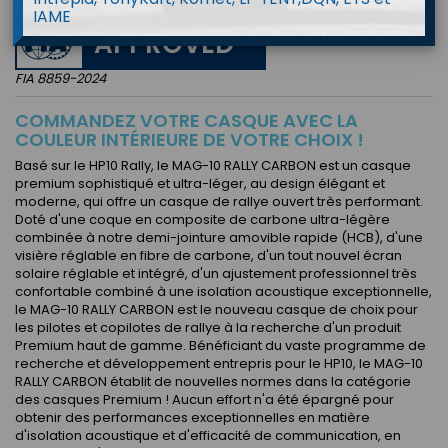
IAME
APPROVED
FIA 8859-2024
COMMANDEZ VOTRE CASQUE AVEC LA
COULEUR INTÉRIEURE DE VOTRE CHOIX !
Basé sur le HP10 Rally, le MAG-10 RALLY CARBON est un casque
premium sophistiqué et ultra-léger, au design élégant et
moderne, qui offre un casque de rallye ouvert très performant.
Doté d'une coque en composite de carbone ultra-légère
combinée à notre demi-jointure amovible rapide (HCB), d'une
visière réglable en fibre de carbone, d'un tout nouvel écran
solaire réglable et intégré, d'un ajustement professionnel très
confortable combiné à une isolation acoustique exceptionnelle,
le MAG-10 RALLY CARBON est le nouveau casque de choix pour
les pilotes et copilotes de rallye à la recherche d'un produit
Premium haut de gamme. Bénéficiant du vaste programme de
recherche et développement entrepris pour le HP10, le MAG-10
RALLY CARBON établit de nouvelles normes dans la catégorie
des casques Premium ! Aucun effort n'a été épargné pour
obtenir des performances exceptionnelles en matière
d'isolation acoustique et d'efficacité de communication, en