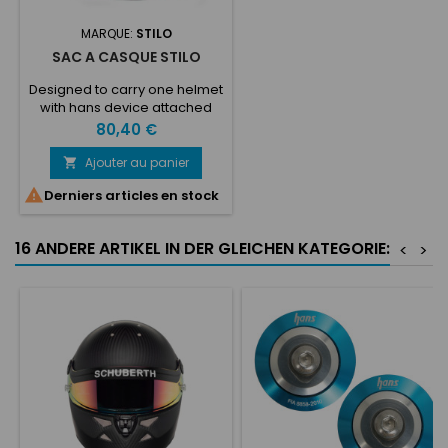
MARQUE:
STILO
SAC A CASQUE STILO
Designed to carry one helmet
with hans device attached
Constructed of nylon and
Prix
80,40 €
neoprene
Ajouter au panier


Derniers articles en stock
16 ANDERE ARTIKEL IN DER GLEICHEN KATEGORIE:
<
>