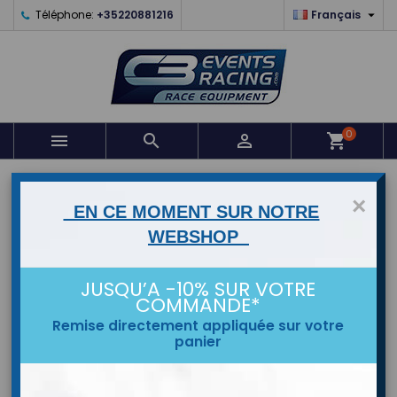

Téléphone:
+35220881216
Français
0



shopping_cart
ACCUEIL
×
EN CE MOMENT SUR NOTRE
MARQUES
WEBSHOP
JUSQU’A -10% SUR VOTRE
COMMANDE*
Remise directement appliquée sur votre
panier