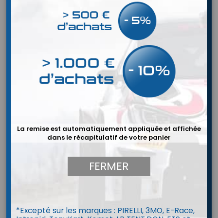
La remise est automatiquement appliquée et affichée
dans le récapitulatif de votre panier
FERMER


Casque Stilo WRC VENTI composite
*Excepté sur les marques : PIRELLI, 3MO, E-Race,