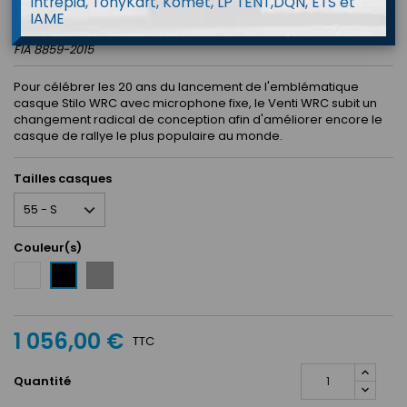
Intrepid, TonyKart, Komet, LP TENT,DQN, ETS et
APPROVED
IAME
FIA 8859-2015
Pour célébrer les 20 ans du lancement de l'emblématique
casque Stilo WRC avec microphone fixe, le Venti WRC subit un
changement radical de conception afin d'améliorer encore le
casque de rallye le plus populaire au monde.
Tailles casques
Couleur(s)
Blanc
Gris
Noir
/
mat
Anthracite
1 056,00 €
TTC
Quantité