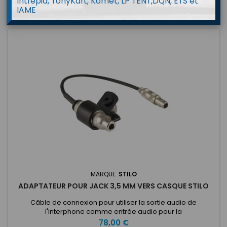
Intrepid, TonyKart, Komet, LP TENT,DQN, ETS et
IAME
MARQUE:
STILO
ADAPTATEUR POUR JACK 3,5 MM VERS CASQUE STILO
Câble de connexion pour utiliser la sortie audio de
l'interphone comme entrée audio pour la
caméra.Compatible avec toute la gamme d'interphones
Prix
78,00 €