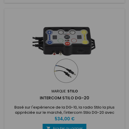
MARQUE:
STILO
INTERCOM STILO DG-20
Basé sur l'expérience de la DG-10, la radio Stilo la plus
appréciée sur le marché, l'intercom Stilo DG-20 avec
connectique mâle ou femelle représente un pas en avant
Prix
534,00 €
dans les performances. Grâce à un processeur plus
puissant, l'intercom DG-20 élabore les signaux en temps réel,
Ajouter au panier
