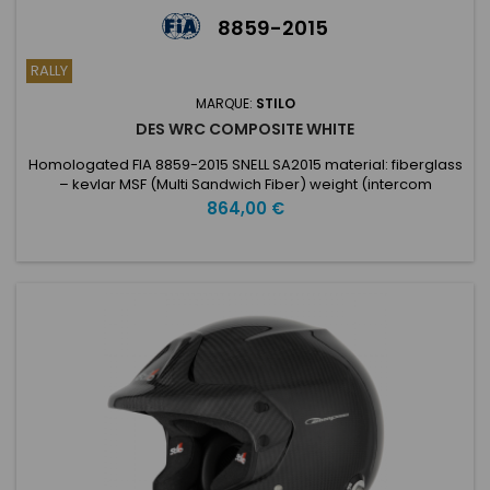
8859-2015
RALLY
MARQUE:
STILO
DES WRC COMPOSITE WHITE
Homologated FIA 8859-2015 SNELL SA2015 material: fiberglass
– kevlar MSF (Multi Sandwich Fiber) weight (intercom
included) +-30 g: small shell 1.450 g large shell 1.530 g
Prix
864,00 €
Microphone boom and plug integrated Adjustments:
microphone position, peak, earmuffs pressure Optional set
up: adjustable short visor