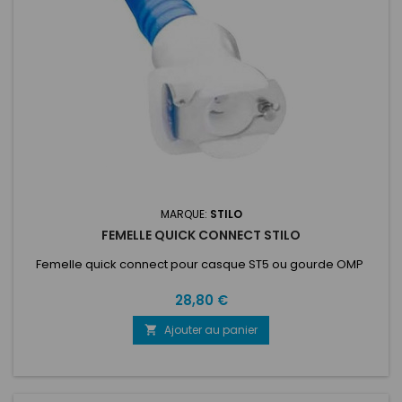
MARQUE:
STILO
FEMELLE QUICK CONNECT STILO
Femelle quick connect pour casque ST5 ou gourde OMP
Prix
28,80 €
Ajouter au panier
