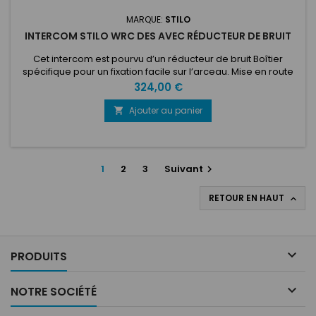
MARQUE:
STILO
INTERCOM STILO WRC DES AVEC RÉDUCTEUR DE BRUIT
Cet intercom est pourvu d’un réducteur de bruit Boîtier
spécifique pour un fixation facile sur l’arceau. Mise en route
automatique dès connexion au casque, réglage individuel
Prix
324,00 €
du son. 9v ou 12v avec adaptateur, il fonctionne avec le
casque WRC,SR3,TROPHY PLUS et PELTOR avec adaptateur.
Ajouter au panier

1
2
3
Suivant

RETOUR EN HAUT


PRODUITS

NOTRE SOCIÉTÉ