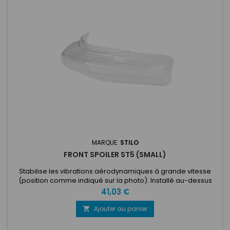
MARQUE:
STILO
FRONT SPOILER ST5 (SMALL)
Stabilise les vibrations aérodynamiques à grande vitesse
(position comme indiqué sur la photo). Installé au-dessus
des aérations inférieures du casque.
Prix
41,03 €
Ajouter au panier
