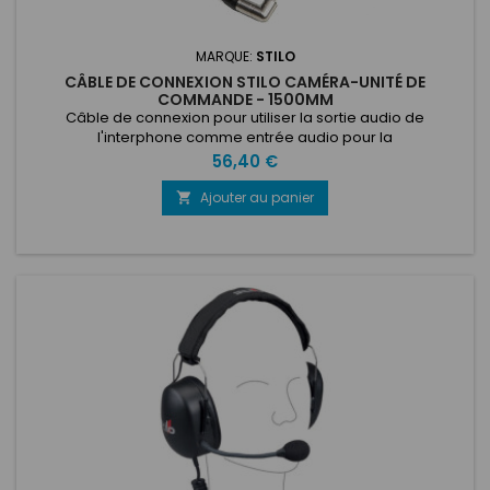
MARQUE:
STILO
CÂBLE DE CONNEXION STILO CAMÉRA-UNITÉ DE
COMMANDE - 1500MM
Câble de connexion pour utiliser la sortie audio de
l'interphone comme entrée audio pour la
caméra.Compatible avec toute la gamme d'interphones
Prix
56,40 €
Stilo (DG-30, DG-10, ST30 DES, WRC DES et WRC03) et avec
presque toutes les caméras (utilise une prise de connexion
Ajouter au panier

normale).