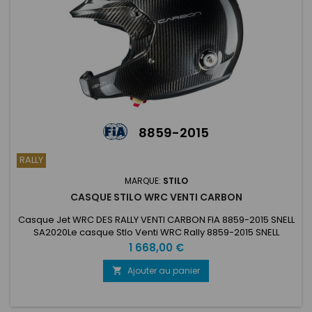
8859-2015
RALLY
MARQUE:
STILO
CASQUE STILO WRC VENTI CARBON
Casque Jet WRC DES RALLY VENTI CARBON FIA 8859-2015 SNELL
SA2020Le casque Stlo Venti WRC Rally 8859-2015 SNELL
SA2020 est doté d'une toute nouvelle coque spécialement
Prix
1 668,00 €
conçue pour permettre l'intégration du système de
communication sans fil révolutionnaire Stilo 'WL'.Conçu
Ajouter au panier

spécifiquement pour être utilisé avec le système de
communication sans fil Stilo...