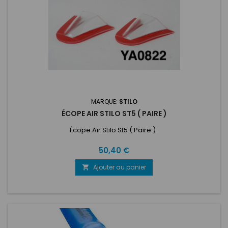
MARQUE:
STILO
ÉCOPE AIR STILO ST5 ( PAIRE )
Écope Air Stilo St5 ( Paire )
Prix
50,40 €
Ajouter au panier
