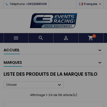

Téléphone:
+35220881216
Français
0



shopping_cart
ACCUEIL
MARQUES
LISTE DES PRODUITS DE LA MARQUE STILO

Choisir
Affichage 1-24 de 56 article(s)