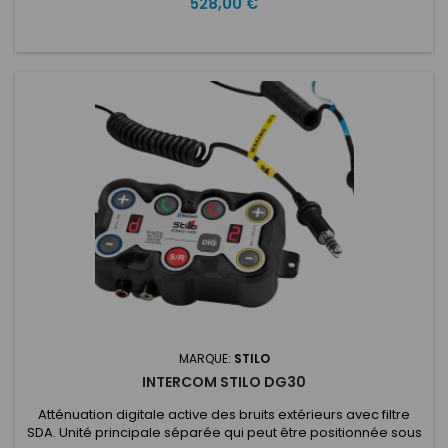
Prix
528,00 €
active des bruits extérieurs avec filtre SDA. Bluetooth intégré
pour la connexion d’un téléphone portable. Connecteurs
caméra et radio. Alimentation 12V. Sortie et entrée
audio.ATTENUATION...
MARQUE:
STILO
INTERCOM STILO DG30
Atténuation digitale active des bruits extérieurs avec filtre
SDA. Unité principale séparée qui peut être positionnée sous