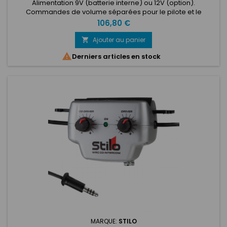
Alimentation 9V (batterie interne) ou 12V (option).
Commandes de volume séparées pour le pilote et le
copilote. Qualité audio améliorée. LED ON/OFF. Spécialement
Prix
106,80 €
conçue pour être fixée sur l’arceau. Connectiques type « jack
» vers les casques. Sortie audio. Il est possible d'alimenter
Ajouter au panier

cette radio en 12 volts avec l’adaptateur référence YB0100

Derniers articles en stock
MARQUE:
STILO