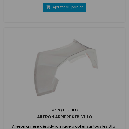
Stilo (DG-30, DG-10, ST30 DES, WRC DES et WRC03) et avec
presque toutes les caméras (utilise une prise de connexion
Ajouter au panier

normale).
MARQUE:
STILO
AILERON ARRIÈRE ST5 STILO
Aileron arrière aérodynamique à coller sur tous les ST5