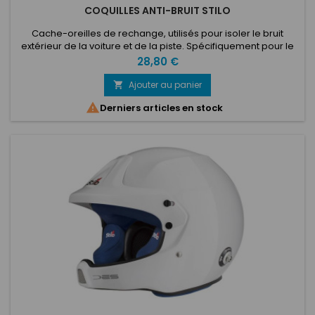
COQUILLES ANTI-BRUIT STILO
Cache-oreilles de rechange, utilisés pour isoler le bruit
extérieur de la voiture et de la piste. Spécifiquement pour le
modèle de casque ST5, mais s'adaptera à n'importe quel
Prix
28,80 €
casque Stilo.
Ajouter au panier


Derniers articles en stock