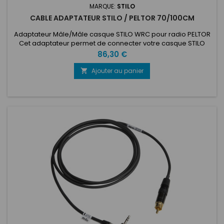
MARQUE:
STILO
CABLE ADAPTATEUR STILO / PELTOR 70/100CM
Adaptateur Mâle/Mâle casque STILO WRC pour radio PELTOR
Cet adaptateur permet de connecter votre casque STILO
WRC à une radio PELTOR. 70/100cm
Prix
86,30 €
Ajouter au panier
