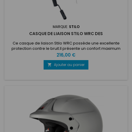
MARQUE:
STILO
CASQUE DE LIAISON STILO WRC DES
Ce casque de liaison Stilo WRC possède une excellente
protection contre le bruit.Il présente un confort maximum
ainsi qu'un micro flexible pour plus de facilité d'adaptation.Ce
Prix
216,00 €
casque est compatible avec la radio WRC03, WRC DES 9V,
DG-10 ET DG-30
Ajouter au panier
