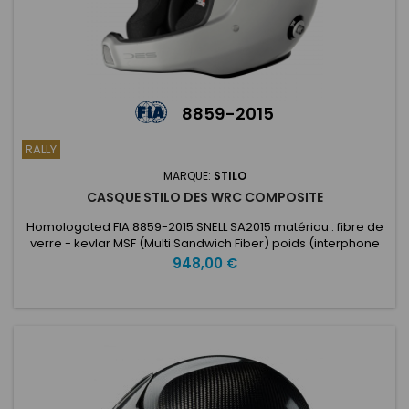
8859-2015
RALLY
MARQUE:
STILO
CASQUE STILO DES WRC COMPOSITE
Homologated FIA 8859-2015 SNELL SA2015 matériau : fibre de
verre - kevlar MSF (Multi Sandwich Fiber) poids (interphone
inclus) +-30 g : small shell 1.450 g large shell 1.530 g Perche et
Prix
948,00 €
prise micro intégrées Réglages : position du microphone,
crête, pression des protège-oreilles Configuration
optionnelle : visière courte réglable