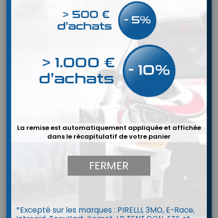
La remise est automatiquement appliquée et affichée
dans le récapitulatif de votre panier
MARQUE:
STILO
ADAPTATEUR FF STILO VERS PELTOR
FERMER
Adaptateur pour intercom Stilo vers un câble mâle Peltor
Prix
85,70 €
*Excepté sur les marques : PIRELLI, 3MO, E-Race,
Ajouter au panier
