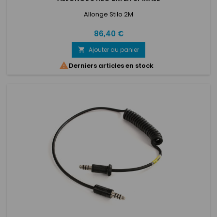
Allonge Stilo 2M
Prix
86,40 €
Ajouter au panier


Derniers articles en stock