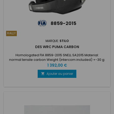
8859-2015
RALLY
MARQUE:
STILO
DES WRC PUMA CARBON
Homologated FIA 8859-2015 SNELL SA2015 Material:
normal tensile carbon Weight (intercom included) +-30 g:
small shell 1.200 g large shell 1.280 g Microphone boom and
Prix
1 392,00 €
plug integrated Adjustments: microphone position, peak,
earmuffs pressure Optional set up: adjustable short visor
Ajouter au panier
