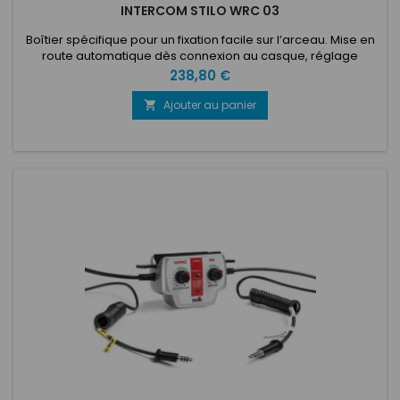
INTERCOM STILO WRC 03
Boîtier spécifique pour un fixation facile sur l’arceau. Mise en
route automatique dès connexion au casque, réglage
individuel du son. 9v ou 12v avec adaptateur. fonctionne avec
Prix
238,80 €
le casque WRC,SR3,TROPHY PLUS et PELTOR avec adaptateur.
Ajouter au panier
