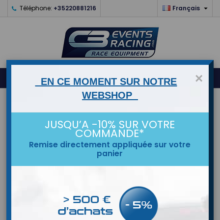

Téléphone:
+35220881216
Français
0
×



shopping_cart
EN CE MOMENT SUR NOTRE
WEBSHOP
ACCUEIL
JUSQU’A -10% SUR VOTRE
MARQUES
COMMANDE*
Remise directement appliquée sur votre
panier