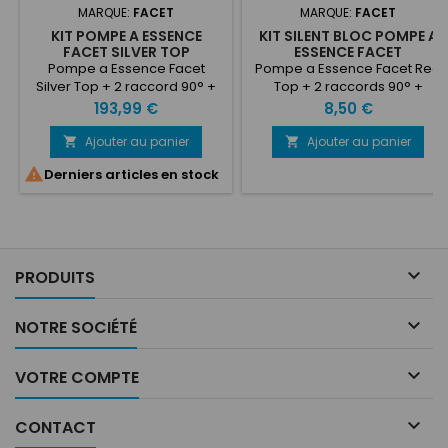
MARQUE:
FACET
MARQUE:
FACET
KIT POMPE A ESSENCE
KIT SILENT BLOC POMPE A
FACET SILVER TOP
ESSENCE FACET
Pompe a Essence Facet
Pompe a Essence Facet Red
Silver Top + 2 raccord 90° +
Top + 2 raccords 90° +
silentblocks
silentblock
Prix
Prix
193,99 €
8,50 €
Ajouter au panier
Ajouter au panier



Derniers articles en stock

PRODUITS

NOTRE SOCIÉTÉ

VOTRE COMPTE

CONTACT