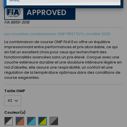
APPROVED
FIA 8856-2018
Les nouvelles combinaisons OMP FIRST EVO, modèle 2025.
La combinaison de course OMP First Evo offre un équilibre
impressionnant entre performances et prix abordable, ce qui
en fait un excellent choix pour ceux qui recherchent des
fonctionnalités avancées sans un prix élevé. Conçue avec une
couche extérieure durable et une doublure intérieure légère en
nid d'abeille, elle assure une respirabilité, un confort et une
régulation de la température optimaux dans des conditions de
course exigeantes.
Taille OMP
Couleur(s)
Noir
Bleu
Bleu
Gris
Gris
/
marine
marine
/
anthracite