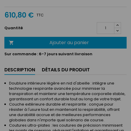
Blanc
/
/
Noir
/
Orange
Cyan
Jaune
610,80 €
fluo
fluo
TTC
Quantité
Ajouter au panier

Sur commande :
6-7 jours suivant livraison
DESCRIPTION
DÉTAILS DU PRODUIT
Doublure intérieure légère en nid d'abeille : intègre une
technologie respirante avancée pour minimiser la
transpiration et maintenir une température corporelle stable,
garantissant un confort durable tout au long de votre trajet.
Couche extérieure durable et respirante : conçue pour
résister à l'usure tout en maintenant la respirabilité, offrant
une durabilité accrue et de meilleures performances
globales dans n'importe quel scénario de course.
Coutures ultra-plates : les coutures de précision minimisent
les points de pression, réduisant l'irritation et garantissant un