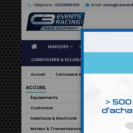
Téléphone:
+35220881216
Email:
sales@cbevent
MARQUES
CASQUES
ÉQUIPEME
CARROSSERIE & ECLAIRAGE
ATELIER & ASSI
Accueil
Carrosserie & Eclairage
Extérieur/C
ACCUEIL
Équipements
Customize
Habitacle & Electricité
Moteur & Transmissions