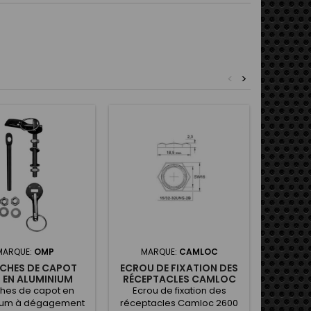
<
>
MARQUE:
OMP
MARQUE:
CAMLOC
MA
CHES DE CAPOT
ECROU DE FIXATION DES
RÉCE
 EN ALUMINIUM
RÉCEPTACLES CAMLOC
2600
ches de capot en
Ecrou de fixation des
Récept
ium à dégagement
réceptacles Camloc 2600