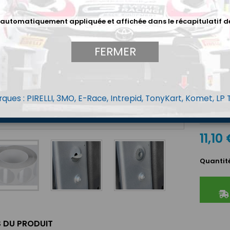
voiture 
trou.
 automatiquement appliquée et affichée dans le récapitulatif d
Idéal pou
alternati
support e
FERMER
de la rés
Convient 
températ
Si vous a
ques : PIRELLI, 3MO, E-Race, Intrepid, TonyKart, Komet, LP
contacte
les autre
11,10
Quantit
S DU PRODUIT