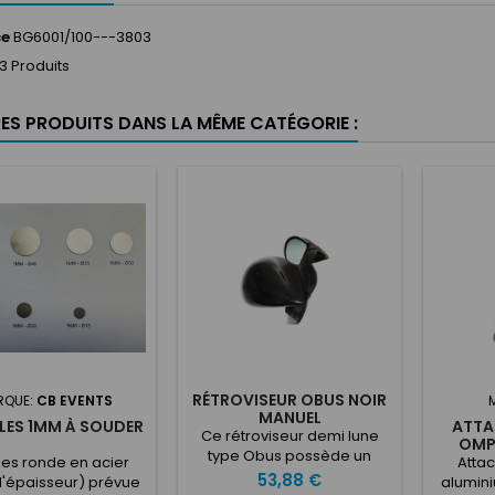
ce
BG6001/100---3803
3 Produits
RES PRODUITS DANS LA MÊME CATÉGORIE :
RÉTROVISEUR OBUS NOIR
RQUE:
CB EVENTS
MANUEL
LES 1MM À SOUDER
ATTA
Ce rétroviseur demi lune
OMP
type Obus possède un
lles ronde en acier
Atta
réglage des vitres manuel.
Prix
53,88 €
'épaisseur) prévue
alumin