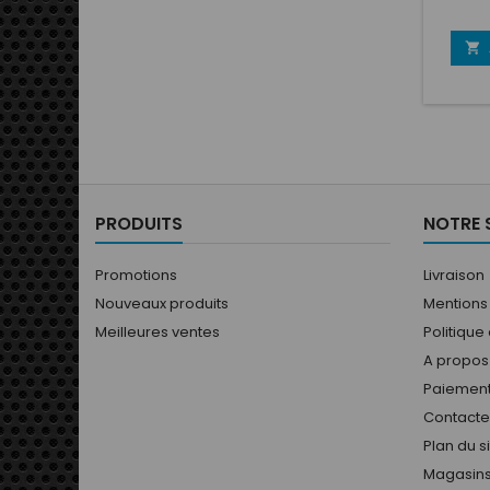
pour s
d'origi

PRODUITS
NOTRE 
Promotions
Livraison
Nouveaux produits
Mentions
Meilleures ventes
Politique
A propos
Paiement
Contact
Plan du s
Magasin