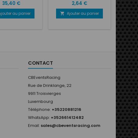
 avec visserie en
Prix
Prix
35,40 €
2,64 €
acier
le.Disponibles en 3
Ajouter au panier
Ajouter au panier
A


couleurs
CONTACT
CBEventsRacing
Rue de Drinklange, 22
9911 Troisvierges
Luxembourg
Téléphone:
+35220881216
WhatsApp:
+352661412482
Email:
sales@cbeventsracing.com