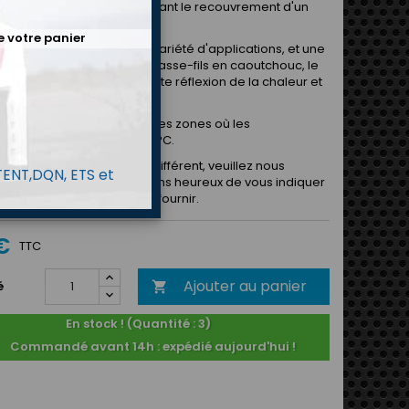
ou de votre châssis nécessitant le recouvrement d'un
e votre panier
r une utilisation dans une variété d'applications, et une
ve légère à l'utilisation de passe-fils en caoutchouc, le
n aluminium fournit une forte réflexion de la chaleur et
istance à la vapeur d'eau.
pour une utilisation dans des zones où les
ures vont de -35°C à +120°C.
vez besoin d'un diamètre différent, veuillez nous
 TENT,DQN, ETS et
r directement et nous serons heureux de vous indiquer
s tailles que nous pouvons fournir.
 €
TTC
Ajouter au panier
é

En stock ! (Quantité : 3)
Commandé avant 14h : expédié aujourd'hui !