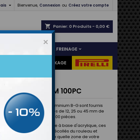

ais
Bienvenue,
Connexion
ou
Créez votre compte
shopping_cart
Panier:
0
Produits - 0,00 €
×
NS
LIAISON AU SOL & FREINAGE
ES CADEAUX
DESTOCKAGE
 ALU ROND 45MM 100PC
ues de ruban adhésif en aluminium B-G sont fournis
me de disques prédécoupés de 12, 25 ou 45 mm de
 sur un rouleau de 100 ou 1000 pièces.
n support autocollant solide à base d'acrylique, ces
peuvent être simplement décollés du rouleau et
s directement sur n'importe quelle zone de votre