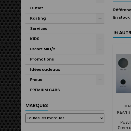
Outlet
Référen
En stock
Karting
Services
16 AUT
KIDS
Escort MK1/2
Promotions
Idées cadeaux
Pneus
PREMIUM CARS
MARQUES
MA
PASTIL
Pasti
(1mm d