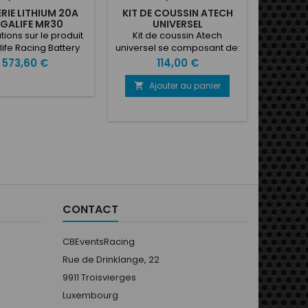
TA
RIE LITHIUM 20A
KIT DE COUSSIN ATECH
Lampe d
GALIFE MR30
UNIVERSEL
tactile 
tions sur le produit
Kit de coussin Atech
Prix
47
ife Racing Battery
universel se composant de:
atteries au lithium
1x Coussin de dos 1x Coussin
Prix
Prix
573,60 €
114,00 €
s testées pour le
de postérieur 2x Coussins
automobile et les
latéral jambes 2x Coussins
Ajouter au panier

véhicules de
latéral côtes
ance.Caractéristiques
ues MR-30Capacité
ale: 20AhTension
e: 12,8 VDimensions
xH): 181 x 78 x 170
arge d'impulsion
 900 CCAPoids: 2,6
geur recommandé:
CONTACT
73Application...
CBEventsRacing
Rue de Drinklange, 22
9911 Troisvierges
Luxembourg