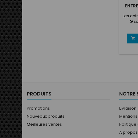
ENTRE
Les ent
G s
rappr
conduct
la dire

conduct
volan
mm, en
noire, 
d'al
qualit
des vi
percé 
boul
PRODUITS
NOTRE 
Promotions
Livraison
Nouveaux produits
Mentions
Meilleures ventes
Politique
A propos