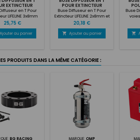
 DIFFUSEUR EN T
BUSE DIFFUSEUR EN T
BUSE
UR EXTINCTEUR
POUR EXTINCTEUR
POU
LIFELINE
LIFELINE (1X FILETÉ)
LIF
Diffuseur en T Pour
Buse Diffuseur en T Pour
Buse Di
teur LIFELINE 3x8mm
Extincteur LIFELINE 2x8mm et
voies
1x fileté (1/8bspt)
L
Prix
Prix
25,75 €
20,18 €
Ajouter au panier
Ajouter au panier


RES PRODUITS DANS LA MÊME CATÉGORIE :
QUE:
BG RACING
MARQUE:
OMP
MA