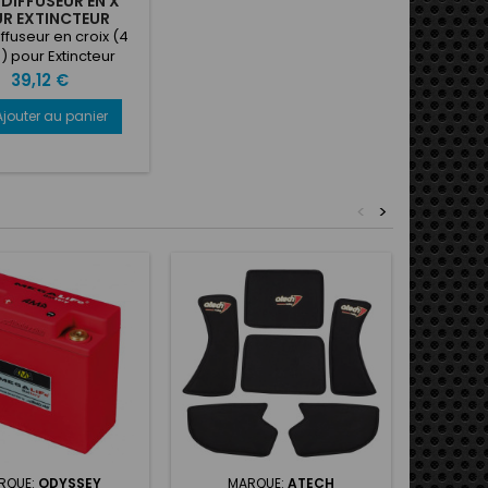
 DIFFUSEUR EN X
R EXTINCTEUR
ELINE (4X8MM)
ffuseur en croix (4
) pour Extincteur
IFELINE 4x8mm
Prix
39,12 €
Ajouter au panier
<
>
Prix rédui
LAMPE L
RQUE:
ODYSSEY
MARQUE:
ATECH