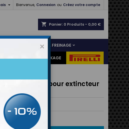

ais
Bienvenue,
Connexion
ou
Créez votre compte
shopping_cart
Panier:
0
Produits - 0,00 €
NS
LIAISON AU SOL & FREINAGE
×
ES CADEAUX
DESTOCKAGE
e 90deg 8mm pour extincteur
INE
0° diam. 8mm
 €
TTC