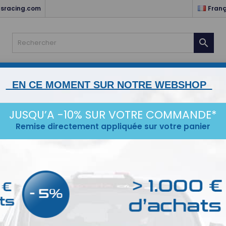
sracing.com
Franç

NTS
HABITACLE & ELECTRICITÉ
MOTEUR & TRANSMISSIO
EN CE MOMENT SUR NOTRE WEBSHOP
STANCE
ESCORT MK1/2
KARTING
SERVICES
IDÉ
JUSQU’A -10% SUR VOTRE COMMANDE*
Remise directement appliquée sur votre panier
 8mm pour extincteur LIFELINE
Coud
LIFEL
Coude 9
21,02