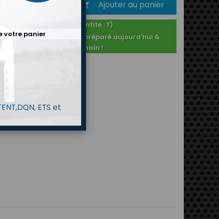
Ajouter au panier
é

En stock ! (Quantité : 7)
e votre panier
Commandé après 14h : préparé aujourd'hui &
expédié demain !
 TENT,DQN, ETS et