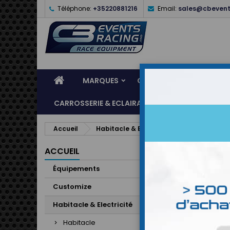
Téléphone:
+35220881216
Email:
sales@cbevent
MARQUES
CASQUES
ÉQUIPEME
CARROSSERIE & ECLAIRAGE
ATELIER & ASSI
Accueil
Habitacle & Electricité
Coude 90deg
ACCUEIL
Équipements
Customize
Habitacle & Electricité
Habitacle