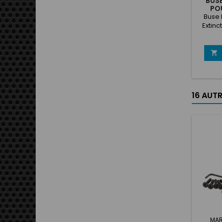
BUSE
PO
Buse 
Extinc

16 AUT
MAR