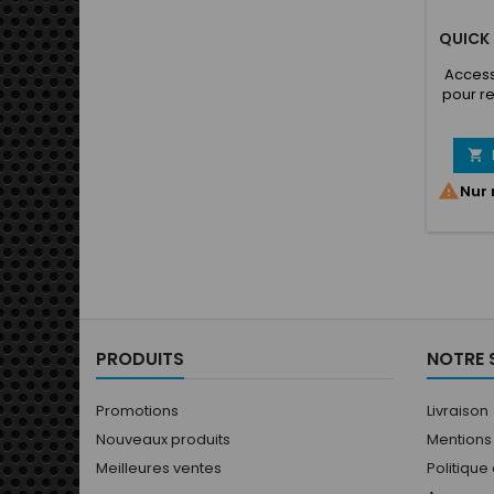
QUICK 
Access
pour re
quel
visser, 
simple p

mobile.

Nur 
détrom
bonne 
volant
des 
avec 
TURN 
MOMO.
entre
PRODUITS
NOTRE 
Promotions
Livraison
Nouveaux produits
Mentions
Meilleures ventes
Politique