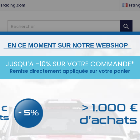
sracing.com
Franç

EN CE MOMENT SUR NOTRE WEBSHOP
NTS
HABITACLE & ELECTRICITÉ
MOTEUR & TRANSMISSIO
JUSQU’A -10% SUR VOTRE COMMANDE*
STANCE
ESCORT MK1/2
KARTING
SERVICES
IDÉ
Remise directement appliquée sur votre panier
Bout
Prix réduit
Bouton d
5,64 €
Quantit