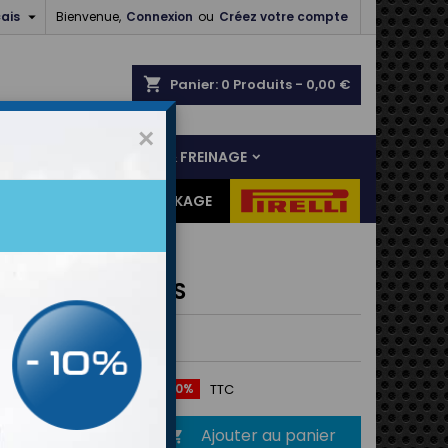

ais
Bienvenue,
Connexion
ou
Créez votre compte
shopping_cart
Panier:
0
Produits - 0,00 €
×
NS
LIAISON AU SOL & FREINAGE
ES CADEAUX
DESTOCKAGE
on de klaxon RRS
e klaxon RRS
4,51 €
Économisez 20%
TTC
Ajouter au panier
é
