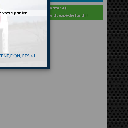
En stock ! (Quantité : 4)
e votre panier
Commandé ce weekend : expédié lundi !
 TENT,DQN, ETS et