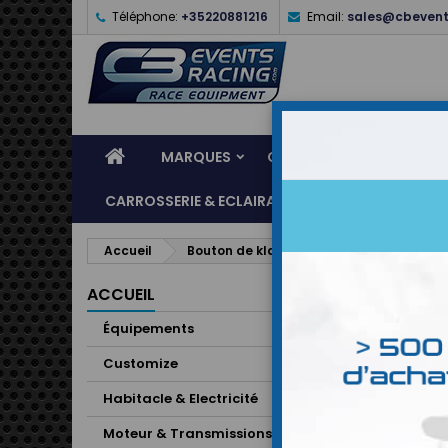
Téléphone:
+35220881216
Email:
sales@cbevent
MARQUES
CASQUES
ÉQUIPEME
CARROSSERIE & ECLAIRAGE
ATELIER & ASSI
Accueil
Bouton de klaxon RRS
ACCUEIL
Équipements
Customize
Habitacle & Electricité
Moteur & Transmissions