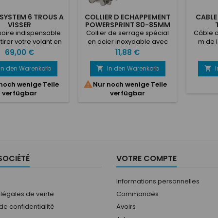
SYSTEM 6 TROUS A
COLLIER D ECHAPPEMENT
CABLE
VISSER
POWERSPRINT 80-85MM
oire indispensable
Collier de serrage spécial
Câble d
tirer votre volant en
en acier inoxydable avec
m de l
ques secondes ! A
vis à six pans galvanisée et
Preis
Preis
69,00 €
11,88 €
il se désolidarise par
trempée.
ression sur la partie
In den Warenkorb
In den Warenkorb


 Tige cannelée avec

noch wenige Teile
Nur noch wenige Teile
peur permettant la
verfügbar
verfügbar
mise en position du
 par rapport à l’axe
roues. Compatible
les volants 6 trous
ONE, SPARCO, OMP,
 Garanti sans jeu
 les cannelures....
SOCIÉTÉ
VOTRE COMPTE
Informations personnelles
 légales de vente
Commandes
 de confidentialité
Avoirs