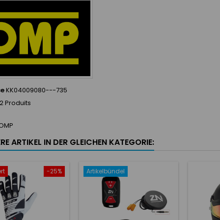
ce
KK04009080---735
2 Produits
OMP
RE ARTIKEL IN DER GLEICHEN KATEGORIE:
rt
-25%
Artikelbündel