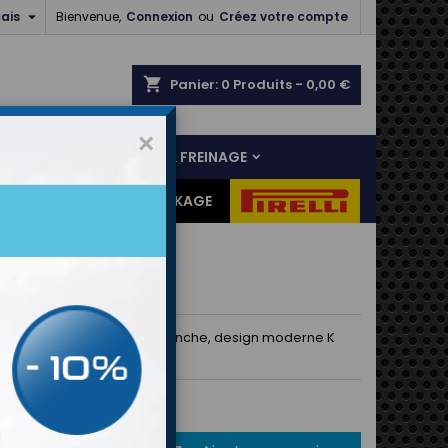

ais
Bienvenue,
Connexion
ou
Créez votre compte
shopping_cart
Panier:
0
Produits - 0,00 €
×
NS
LIAISON AU SOL & FREINAGE
ES CADEAUX
DESTOCKAGE
rve K Style OMP
de maintien du cou kart étanche, design moderne K
0 €
TTC