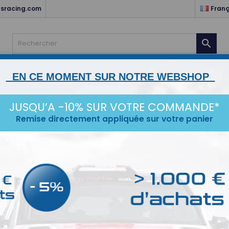
sracing.com
Franç

EN CE MOMENT SUR NOTRE WEBSHOP
NTS
HABITACLE & ELECTRICITÉ
MOTEUR & TRANSMISSIO
STANCE
ESCORT MK1/2
KARTING
SERVICES
IDÉ
JUSQU’A -10% SUR VOTRE COMMANDE*
Remise directement appliquée sur votre panier
Mine
Minerve 
STYLE.
58,8