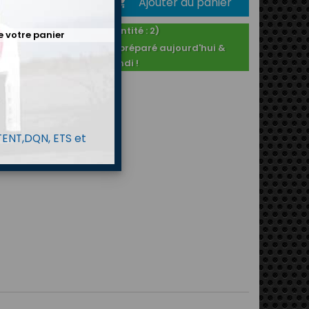
Ajouter au panier
é

En stock ! (Quantité : 2)
e votre panier
Commandé après 14h : préparé aujourd'hui &
expédié lundi !
 TENT,DQN, ETS et