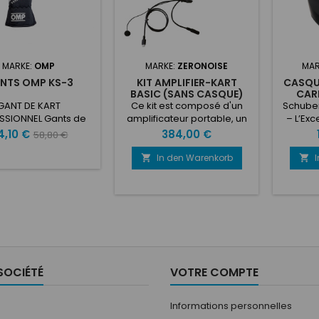
MARKE:
OMP
MARKE:
ZERONOISE
MAR
NTS OMP KS-3
KIT AMPLIFIER-KART
CASQU
BASIC (SANS CASQUE)
CAR
ZERONOISE
GANT DE KART
Ce kit est composé d'un
Schuber
SSIONNEL Gants de
amplificateur portable, un
– L’Ex
ing en tissu strech
kit USB C / 3.5mm Jack et
Karting I
eis
Verkaufspreis
Preis
4,10 €
384,00 €
58,80 €
ant et confortable.
d'écouteurs ZERONOISE.
les p
en cuir synthétique
exigean
In den Warenkorb


serts en caoutchouc
compte
é pour une meilleure
fait
érence. Poignet
Schuber
tique pour plus de
est co
rt et protection en
protec
utchouc sur les
confo
articulations.
perfor
grâce 
SOCIÉTÉ
VOTRE COMPTE
directe
Informations personnelles