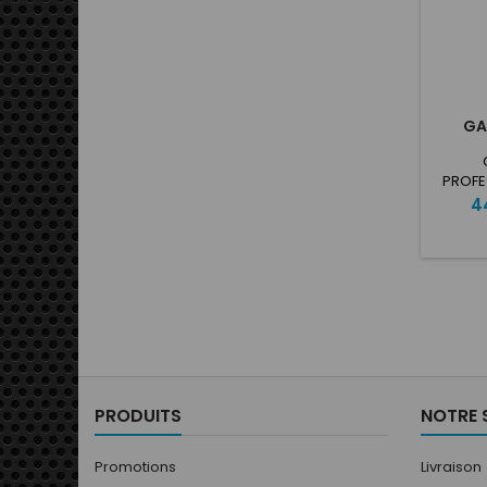
GA
PROFE
kart
Pr
4
résist
Paume 
avec in
silicon
adh
élas
confo
cao
PRODUITS
NOTRE 
Promotions
Livraison