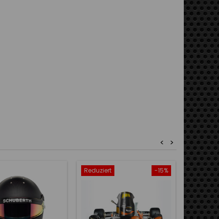
<
>
Reduziert
-15%
Reduzier