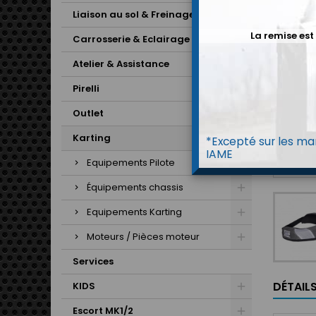
Liaison au sol & Freinage
La remise est
Carrosserie & Eclairage
Atelier & Assistance
Pirelli
Outlet
Karting
*Excepté sur les mar
IAME
Equipements Pilote
Équipements chassis
Equipements Karting
Moteurs / Pièces moteur
Services
DÉTAIL
KIDS
Escort MK1/2