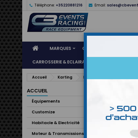
Téléphone:
+35220881216
Email:
sales@cbevent
MARQUES
CASQUES
ÉQUIPEME
CARROSSERIE & ECLAIRAGE
ATELIER & ASSI
Accueil
Karting
Minerve K Style OMP
ACCUEIL
Équipements
Customize
Habitacle & Electricité
Moteur & Transmissions