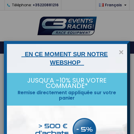

Téléphone:
+35220881216
Français
0



shopping_cart
×
EN CE MOMENT SUR NOTRE
ACCUEIL
WEBSHOP
MARQUES
JUSQU’A -10% SUR VOTRE
COMMANDE*
Remise directement appliquée sur votre
panier