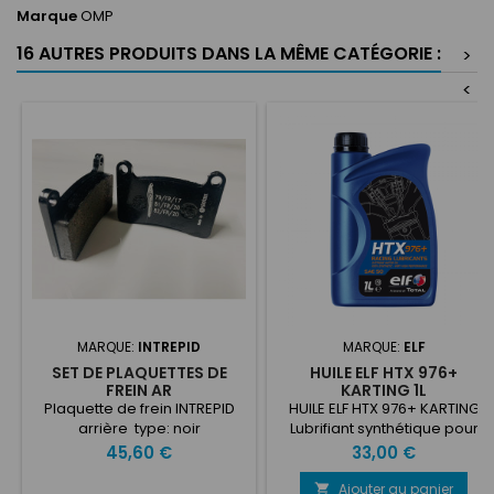
Marque
OMP
16 AUTRES PRODUITS DANS LA MÊME CATÉGORIE :
>
<
MARQUE:
INTREPID
MARQUE:
ELF
SET DE PLAQUETTES DE
HUILE ELF HTX 976+
FREIN AR
KARTING 1L
Plaquette de frein INTREPID
HUILE ELF HTX 976+ KARTING
arrière type: noir
Lubrifiant synthétique pour
moteur de compétition 2-
Prix
Prix
45,60 €
33,00 €
temps. Protection optimale
contre les phénomènes de
Ajouter au panier
