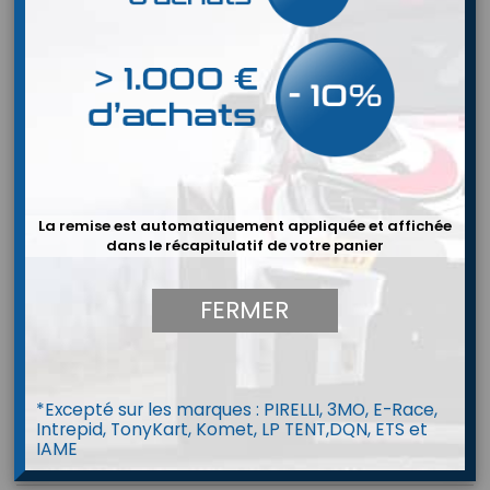
La remise est automatiquement appliquée et affichée
dans le récapitulatif de votre panier
FERMER
*Excepté sur les marques : PIRELLI, 3MO, E-Race,
Intrepid, TonyKart, Komet, LP TENT,DQN, ETS et
IAME
Protège côtes OMP