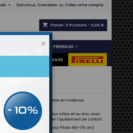

ais
Bienvenue,
Connexion
ou
Créez votre compte
shopping_cart
Panier:
0
Produits - 0,00 €
×
NS
LIAISON AU SOL & FREINAGE
ES CADEAUX
DESTOCKAGE
ège côtes OMP
on du corps légère et résistante en matériau
onate.
n soutien et une protection aux côtes et au dos, avec
les réglables pour améliorer l'ajustement de confort.
ur de buste 70-89 cm / Hauteur Pilote 160-170 cm)