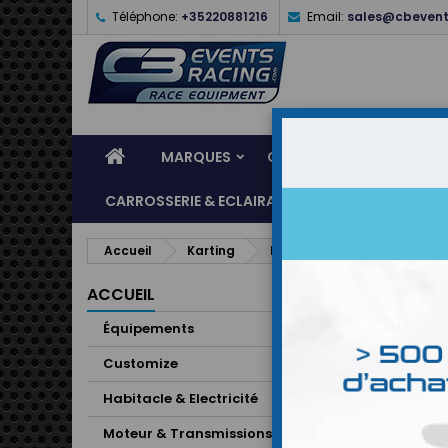
Téléphone:
+35220881216
Email:
sales@cbevent
MARQUES
CASQUES
ÉQUIPEME
CARROSSERIE & ECLAIRAGE
ATELIER & ASSI
Accueil
Karting
Protège côtes OMP
ACCUEIL
Équipements
Customize
Habitacle & Electricité
Moteur & Transmissions