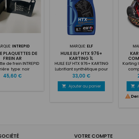
RQUE:
INTREPID
MARQUE:
ELF
MA
DE PLAQUETTES DE
HUILE ELF HTX 976+
KAR
FREIN AR
KARTING 1L
COM
H
te de frein INTREPID
HUILE ELF HTX 976+ KARTING
Karting 
rière type: noir
Lubrifiant synthétique pour
comp
moteur de compétition 2-
Honda 
Prix
Prix
P
45,60 €
33,00 €
temps. Protection optimale
NEZ
contre les phénomènes de
molybd
Ajouter au panier


serrage et de cliquetis. 1L
tube 

Der
Ø25
CENTRA
mol
TRAVER
chr
Ø25mm 
mm. 
SOCIÉTÉ
VOTRE COMPTE
STANDAR