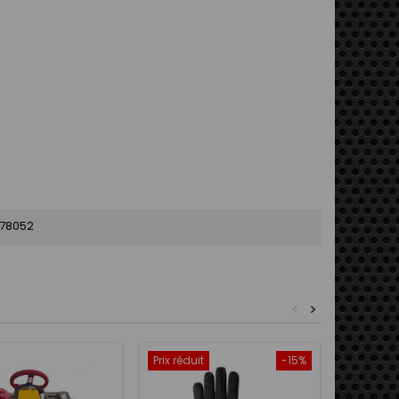
78052
<
>
Prix réduit
-15%