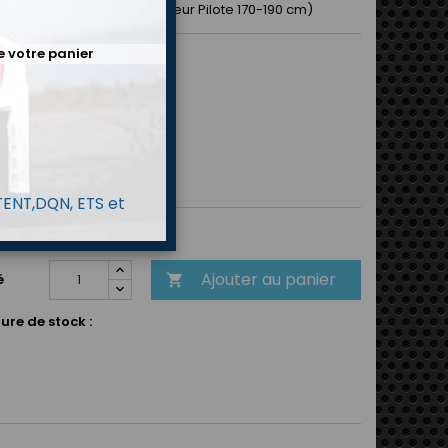
 de buste 89-110 cm / Hauteur Pilote 170-190 cm)
e votre panier
(s)
une
 TENT,DQN, ETS et
80 €
TTC
Ajouter au panier
é

ure de stock :