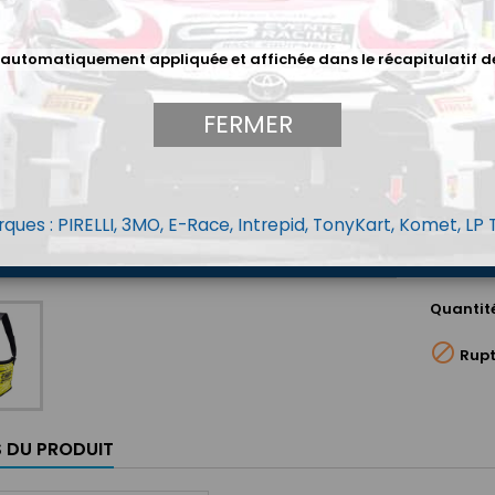
M/L (Tour
 automatiquement appliquée et affichée dans le récapitulatif d
Tailles
FERMER
Couleur
Noir
Ja
ques : PIRELLI, 3MO, E-Race, Intrepid, TonyKart, Komet, LP
166,
Quantit

Rupt
S DU PRODUIT