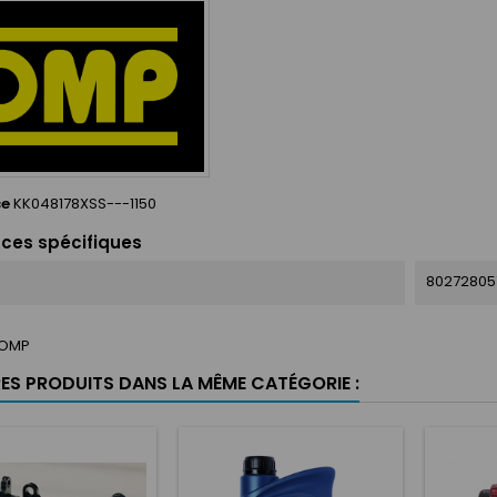
ce
KK048178XSS---1150
ces spécifiques
80272805
OMP
RES PRODUITS DANS LA MÊME CATÉGORIE :