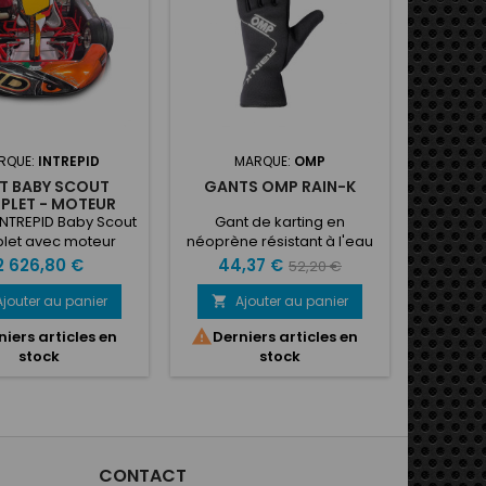
RQUE:
INTREPID
MARQUE:
OMP
MAR
T BABY SCOUT
GANTS OMP RAIN-K
MOYE
PLET - MOTEUR
ONDA GXH35
INTREPID Baby Scout
Gant de karting en
Moyeu 
let avec moteur
néoprène résistant à l'eau
GXH35, tubes 25MM
et au vent. Paume en
rix
Prix
Prix
2 626,80 €
44,37 €
52,20 €
 : tube chrome
néoprène avec inserts en
de
ène Ø25mm CÔTÉ :
caoutchouc antidérapant.
Ajouter au panier
Ajouter au panier
A


chrome molybdène
Arrêt de poignet élastique.
base


niers articles en
Derniers articles en
Dern
mm TRAVERSES
Motif blanc au dos
stock
stock
LES : tube chrome
ybdène Ø25mm
SES ARRIERE : tube
ome molybdène
EMPATTEMENT : 780
CONFIGURATION
CONTACT
D: KIT CARROSSERIE