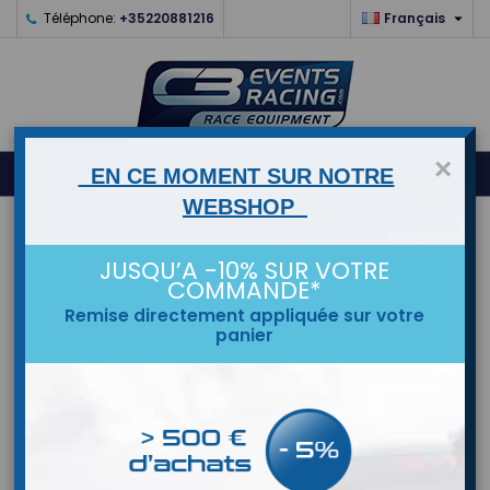

Téléphone:
+35220881216
Français
×
0



shopping_cart
EN CE MOMENT SUR NOTRE
WEBSHOP
ACCUEIL
JUSQU’A -10% SUR VOTRE
MARQUES
COMMANDE*
Remise directement appliquée sur votre
panier