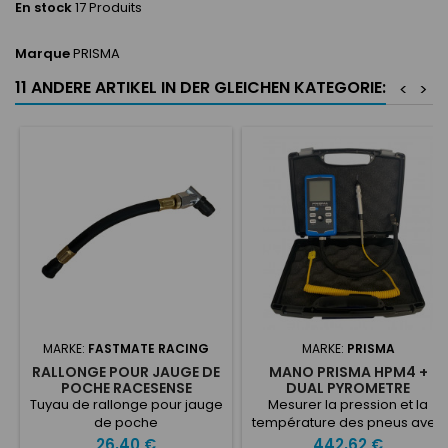
En stock
17 Produits
Marque
PRISMA
11 ANDERE ARTIKEL IN DER GLEICHEN KATEGORIE:
<
>
MARKE:
FASTMATE RACING
MARKE:
PRISMA
RALLONGE POUR JAUGE DE
MANO PRISMA HPM4 +
POCHE RACESENSE
DUAL PYROMETRE
Tuyau de rallonge pour jauge
Mesurer la pression et la
de poche
température des pneus avec
le capteur STILET TIRE
Preis
Preis
26,40 €
442,62 €