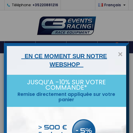

Téléphone:
+35220881216
Français
0



shopping_cart
×
EN CE MOMENT SUR NOTRE
ACCUEIL
WEBSHOP
MARQUES
JUSQU’A -10% SUR VOTRE
COMMANDE*
Remise directement appliquée sur votre
panier