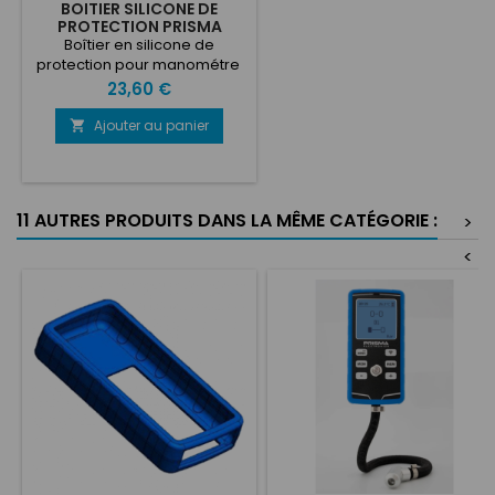
BOITIER SILICONE DE
PROTECTION PRISMA
Boîtier en silicone de
protection pour manométre
Video de présentation
Prix
23,60 €
Ajouter au panier

11 AUTRES PRODUITS DANS LA MÊME CATÉGORIE :
>
<