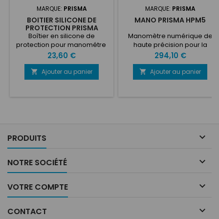
MARQUE:
PRISMA
MARQUE:
PRISMA
BOITIER SILICONE DE
MANO PRISMA HPM5
PROTECTION PRISMA
Boîtier en silicone de
Manomètre numérique de
protection pour manométre
haute précision pour la
Video de présentation
pression des pneus en sport
Prix
Prix
23,60 €
294,10 €
automobile. Résolution de la
pression : 0,001 BAR / 0.01 PSI
Ajouter au panier
Ajouter au panier


Plage de pression : 0 - 7 BAR
(100 PSI) Embout de pneu en
aluminium conçu par Prisma
Electronics pour mesurer
sans perte d'air depuis la
valve de la roue. Connexion
sans fil des instruments via

PRODUITS
l'application Prisma...

NOTRE SOCIÉTÉ

VOTRE COMPTE

CONTACT