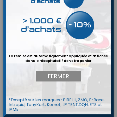
La remise est automatiquement appliquée et affichée
dans le récapitulatif de votre panier
FERMER
*Excepté sur les marques : PIRELLI, 3MO, E-Race,
Intrepid, TonyKart, Komet, LP TENT,DQN, ETS et
Chrono Prisma Stopwatch STW
IAME