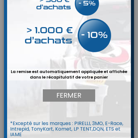
La remise est automatiquement appliquée et affichée
dans le récapitulatif de votre panier
FERMER
*Excepté sur les marques : PIRELLI, 3MO, E-Race,
Goodridge SOCKET de
Intrepid, TonyKart, Komet, LP TENT,DQN, ETS et
IAME
remplacement - raccords