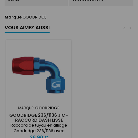
Marque
GOODRIDGE
VOUS AIMEZ AUSSI
<
>
MARQUE:
GOODRIDGE
GOODRIDGE 236/1136 JIC -
RACCORD DASH LISSE
EN ALUMINIUM
Raccord de tuyau en alliage
Goodridge 236/1136 avec
filetage femelle JIC.Filetage
Prix
36,90 €