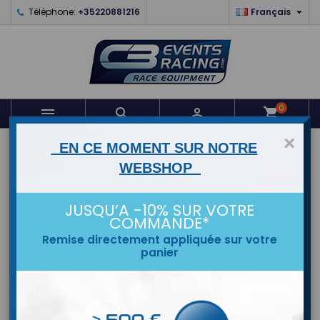

Téléphone:
+35220881216
Français
0



shopping_cart
×
EN CE MOMENT SUR NOTRE
ACCUEIL
WEBSHOP
MARQUES
JUSQU’A -10% SUR VOTRE
COMMANDE*
Remise directement appliquée sur votre
panier