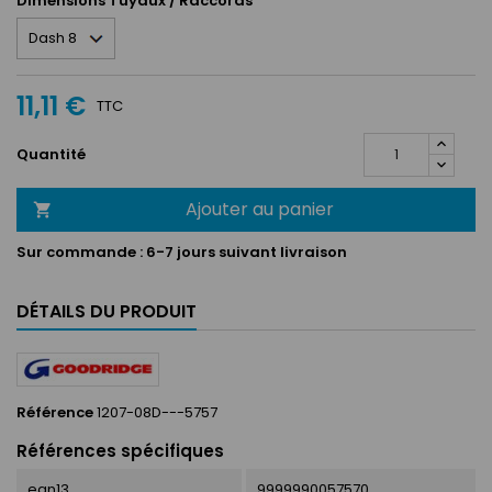
Dimensions Tuyaux / Raccords
11,11 €
TTC
Quantité
Ajouter au panier

Sur commande :
6-7 jours suivant livraison
DÉTAILS DU PRODUIT
Référence
1207-08D---5757
Références spécifiques
ean13
9999990057570