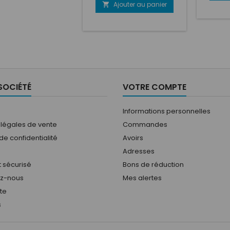
pe
Butée de débrayage
Ajouter au panier

draulique Arbre
brayage Câble de
errouillage MAR
iomètre de rapport
agé Bouchon de
ge 0.3 bar Trappes
ction Kit coupure sur
e EN OPTIONS SUR
SOCIÉTÉ
VOTRE COMPTE
DE: Kit entretoise
eur Kit tulipes...
Informations personnelles
 légales de vente
Commandes
 de confidentialité
Avoirs
Adresses
 sécurisé
Bons de réduction
ez-nous
Mes alertes
ite
s