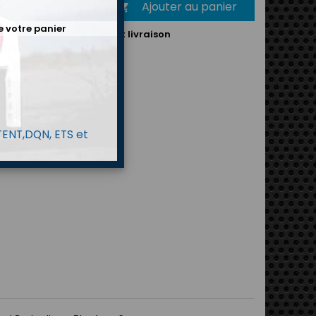
Ajouter au panier
é

e votre panier
mande :
6-7 jours suivant livraison
 TENT,DQN, ETS et