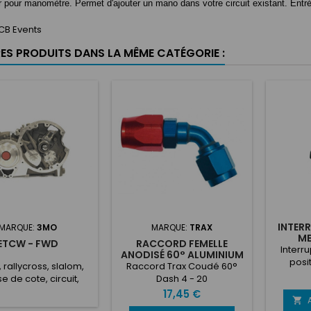
 pour manomètre. Permet d'ajouter un mano dans votre circuit existant. Entré
CB Events
RES PRODUITS DANS LA MÊME CATÉGORIE :
INTERR
MARQUE:
3MO
MARQUE:
TRAX
ME
ETCW - FWD
RACCORD FEMELLE
Interr
ANODISÉ 60° ALUMINIUM
posit
TRAX
, rallycross, slalom,
Raccord Trax Coudé 60°
conn
e de cote, circuit,
Dash 4 - 20
cosse
ad INCLUS: Boite de
Prix
17,45 €
Tension

s ETCW Kit durites de