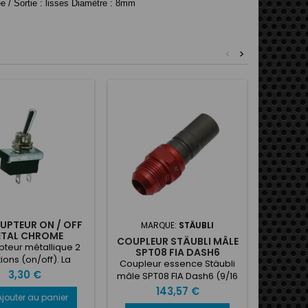
e / Sortie : lisses Diamètre : 8mm
<
>
UPTEUR ON / OFF
MARQUE:
STÄUBLI
M
TAL CHROME
COUPLEUR STÄUBLI MÂLE
RAC
upteur métallique 2
SPT08 FIA DASH6
ANODIS
ions (on/off). La
Coupleur essence Stäubli
Raccor
exion se fait par
Prix
3,30 €
mâle SPT08 FIA Dash6 (9/16
s. Intensité : 25A
JIC )
Prix
143,57 €
 : 12V. Diamètre de
Ajouter au panier