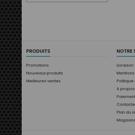
butée 
hy
d'em
dév
Potent
eng
dégaza
d'inspe
boit
PRODUITS
NOTRE 
DEMAN
mot
Promotions
Livraison
Nouveaux produits
Mentions
Meilleures ventes
Politique
A propos
Paiement
Contact
Plan du s
Magasin