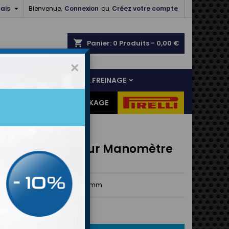

ais
Bienvenue,
Connexion
ou
Créez votre compte
shopping_cart
Panier:
0
Produits - 0,00 €
×
NS
LIAISON AU SOL & FREINAGE
ES CADEAUX
DESTOCKAGE
tateur Lisse Pour Manomètre
m
eur Lisse Pour Manomètre 8mm
0 €
TTC