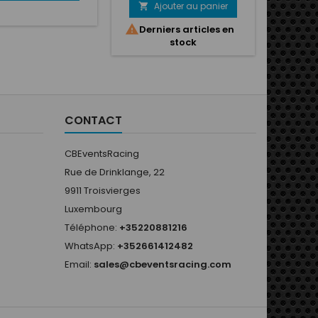
rçage : 12mm.
Ajouter au panier
A



Derniers articles en
stock
CONTACT
CBEventsRacing
Rue de Drinklange, 22
9911 Troisvierges
Luxembourg
Téléphone:
+35220881216
WhatsApp:
+352661412482
Email:
sales@cbeventsracing.com