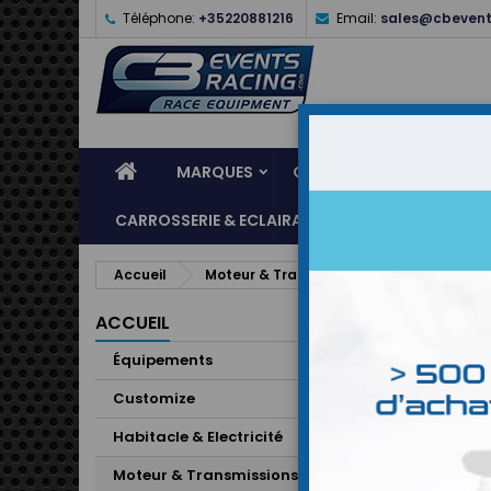
Téléphone:
+35220881216
Email:
sales@cbevent
MARQUES
CASQUES
ÉQUIPEME
CARROSSERIE & ECLAIRAGE
ATELIER & ASSI
Accueil
Moteur & Transmissions
Adaptateu
ACCUEIL
Équipements
Customize
Habitacle & Electricité
Moteur & Transmissions