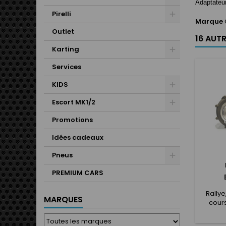
Adaptateur
Pirelli
Marque
Outlet
16 AUT
Karting
Services
KIDS
Escort MK1/2
Promotions
Idées cadeaux
Pneus
PREMIUM CARS
Rallye
MARQUES
cours
offro
vitesse