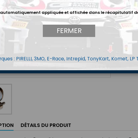
Quantit
 automatiquement appliquée et affichée dans le récapitulatif d
Sur com
FERMER
ques : PIRELLI, 3MO, E-Race, Intrepid, TonyKart, Komet, LP
PTION
DÉTAILS DU PRODUIT