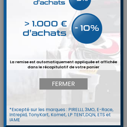
La remise est automatiquement appliquée et affichée
dans le récapitulatif de votre panier
FERMER
*Excepté sur les marques : PIRELLI, 3MO, E-Race,
Intrepid, TonyKart, Komet, LP TENT,DQN, ETS et
Pneus Monoplace
IAME