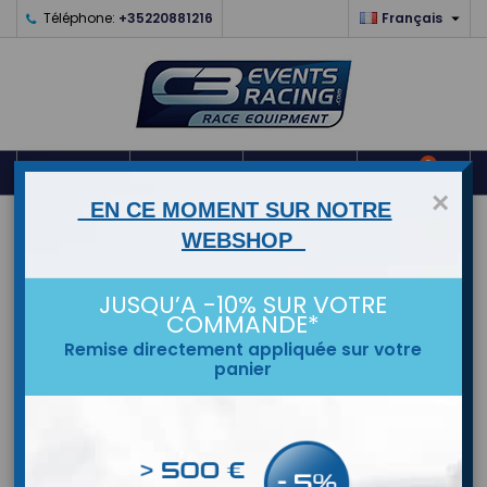

Téléphone:
+35220881216
Français
0



shopping_cart
×
EN CE MOMENT SUR NOTRE
ACCUEIL
WEBSHOP
MARQUES
JUSQU’A -10% SUR VOTRE
COMMANDE*
Remise directement appliquée sur votre
panier