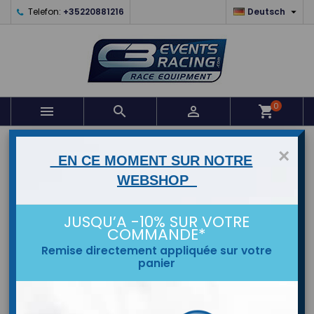

Telefon:
+35220881216
Deutsch
0



shopping_cart
STARTSEITE
×
EN CE MOMENT SUR NOTRE
WEBSHOP
MARKEN
JUSQU’A -10% SUR VOTRE
COMMANDE*
Remise directement appliquée sur votre
panier