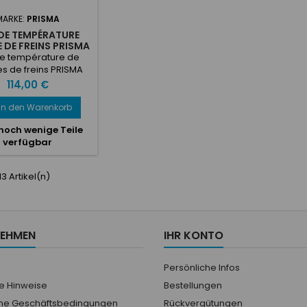
MARKE:
PRISMA
DE TEMPÉRATURE
 DE FREINS PRISMA
e température de
s de freins PRISMA
ocouple de type K
Preis
114,00 €
 la mesure de la
rature des disques
In den Warenkorb
 frein Plage de
noch wenige Teile
ture : 0°C – 1000°C
verfügbar
/ 1960°F
 13 Artikel(n)
NEHMEN
IHR KONTO
Persönliche Infos
he Hinweise
Bestellungen
ne Geschäftsbedingungen
Rückvergütungen