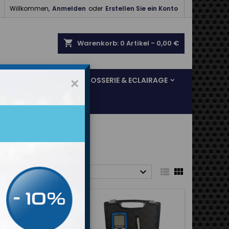

Willkommen,
Anmelden
oder
Erstellen Sie ein Konto
shopping_cart
Warenkorb:
0
Artikel - 0,00 €
SOL & FREINAGE
CARROSSERIE & ECLAIRAGE
×



rt nach:
Auswählen