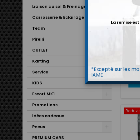
Liaison au sol & Freinage
Carrosserie & Eclairage
La remise est
Team
Pirelli
BOÎT
OUTLET
Boîte 
Karting
pratiq
*Excepté sur les mar
ABS 
Service
IAME
numéri
est ve

KIDS
la b
Cata
Escort MK1
Promotions
Reduzie
Idées cadeaux
Pneus
PREMIUM CARS