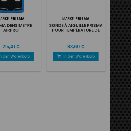
ARKE:
PRISMA
MARKE:
PRISMA
MA DENSIMETRE
SONDE À AIGUILLE PRISMA
AIRPRO
POUR TEMPÉRATURE DE
PNEU
Preis
Preis
215,41 €
83,60 €
In den Warenkorb
In den Warenkorb
