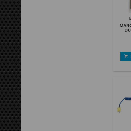
MANO
DU
