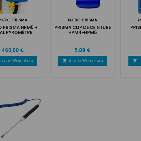
MARKE:
PRISMA
MARKE:
PRISMA
M
 PRISMA HPM5 +
PRISMA CLIP DE CEINTURE
PRIS
AL PYROMÈTRE
HPM4-HPM5
Preis
Preis
460,80 €
5,89 €
In den Warenkorb
In den Warenkorb

