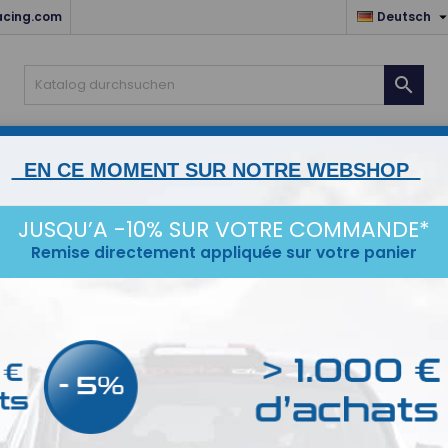
acing.com
Deutsch

ZUBEHÖR
MOTEUR & TRANSMISSIONS
LIAISON AU 
EN CE MOMENT SUR NOTRE WEBSHOP
CE
IDÉES CADEAUX
DESTOCKAGE
JUSQU’A -10% SUR VOTRE COMMANDE*
Remise directement appliquée sur votre panier
EL DER MARKE PRISMA
l gefunden
Sortie