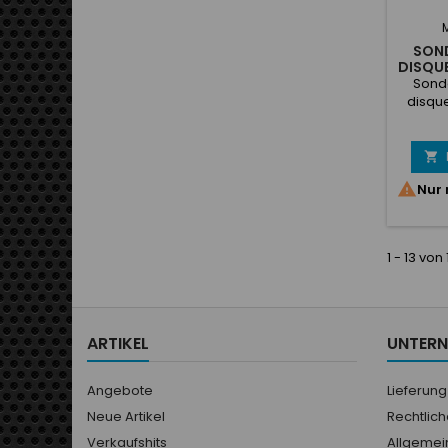
SON
DISQUE
Sond
disque
Therm
pour
tempé

de

Nur 
tempéra
1 - 13 von
ARTIKEL
UNTER
Angebote
Lieferung
Neue Artikel
Rechtlic
Verkaufshits
Allgemei