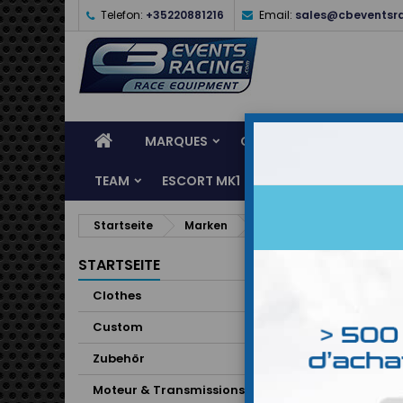
Telefon:
+35220881216
Email:
sales@cbeventsr
MARQUES
CASQUES
CLOTHES
TEAM
ESCORT MK1
KARTING
SERVI
Startseite
Marken
PRISMA
ARTIK
STARTSEITE
Clothes
13 Artike
Custom
Zubehör
Moteur & Transmissions