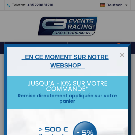

Telefon:
+35220881216
Deutsch
0



shopping_cart
×
EN CE MOMENT SUR NOTRE
STARTSEITE
WEBSHOP
MARKEN
JUSQU’A -10% SUR VOTRE
COMMANDE*
Remise directement appliquée sur votre
panier