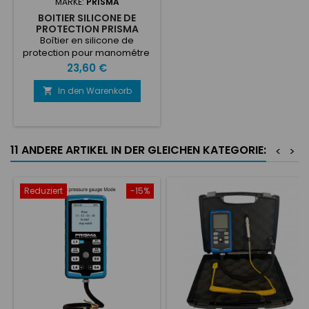
MARKE:
PRISMA
BOITIER SILICONE DE
PROTECTION PRISMA
Boîtier en silicone de
protection pour manométre
Video de présentation
Preis
23,60 €
In den Warenkorb

11 ANDERE ARTIKEL IN DER GLEICHEN KATEGORIE:
<
>
Reduziert
-15%