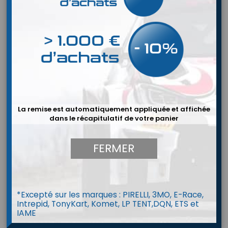
La remise est automatiquement appliquée et affichée
dans le récapitulatif de votre panier
FERMER
*Excepté sur les marques : PIRELLI, 3MO, E-Race,
Intrepid, TonyKart, Komet, LP TENT,DQN, ETS et
Chrono Prisma Stopwatch STW
IAME