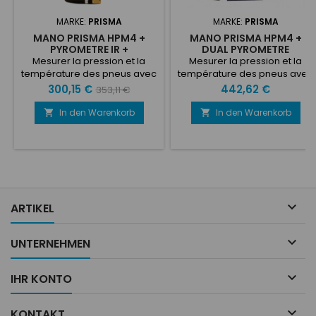
MARKE:
PRISMA
MARKE:
PRISMA
MANO PRISMA HPM4 +
MANO PRISMA HPM4 +
PYROMETRE IR +
DUAL PYROMETRE
STOPWATCH
Mesurer la pression et la
Mesurer la pression et la
température des pneus avec
température des pneus avec
le capteur infrarouge TIRE
le capteur STILET TIRE
Preis
Verkaufspreis
Preis
300,15 €
442,62 €
353,11 €
PRESSURE GAUGE Hiprema 4 -
PRESSURE GAUGE Hiprema 4 -
5 BAR / 72 PSI - Précision
5 BAR / 72 PSI - Précision
In den Warenkorb
In den Warenkorb


Classe 0,1%Pyromètre de
Classe 0,1%Pyromètre de
pneus infrarouges avec AIR,
pneus infrarouges avec AIR,
TRACK et 12 points de pneus
TRACK et 12 points de pneus
TEMPERATURES Catalogue
TEMPERATURES Boîte de
Prisma.pdf
protection fournie
https://youtu.be/uN2iJzYAoxM
Catalogue Prisma.pdf

ARTIKEL

UNTERNEHMEN

IHR KONTO

KONTAKT