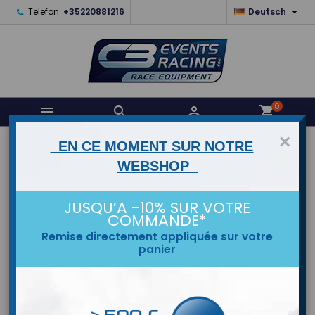

Telefon:
+35220881216
Deutsch
0



shopping_cart
×
EN CE MOMENT SUR NOTRE
STARTSEITE
WEBSHOP
MARKEN
JUSQU’A -10% SUR VOTRE
COMMANDE*
Remise directement appliquée sur votre
panier