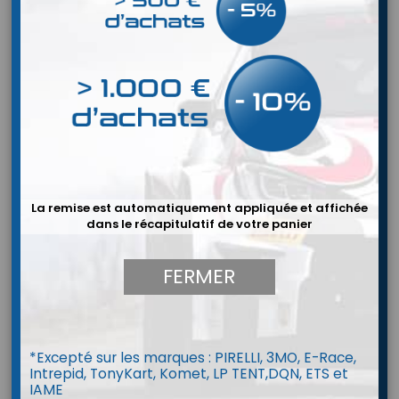
La remise est automatiquement appliquée et affichée
dans le récapitulatif de votre panier
FERMER


*Excepté sur les marques : PIRELLI, 3MO, E-Race,
BELL HP10 Rally WW (HANS)
Intrepid, TonyKart, Komet, LP TENT,DQN, ETS et
IAME