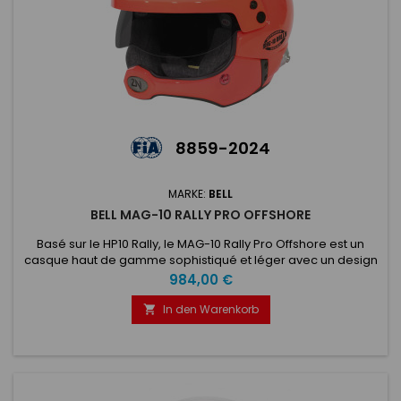
8859-2024
MARKE:
BELL
BELL MAG-10 RALLY PRO OFFSHORE
Basé sur le HP10 Rally, le MAG-10 Rally Pro Offshore est un
casque haut de gamme sophistiqué et léger avec un design
élégant et moderne qui offre un casque de rallye ouvert
Preis
984,00 €
haute performance. Doté d'une coque légère en composite
verre-carbone combinée à notre demi-mentonnière à
In den Warenkorb

dégagement rapide (HCB), d'une visière réglable, d'un
nouveau pare-soleil...