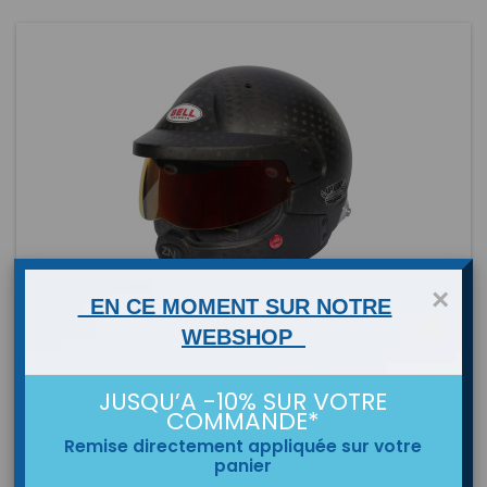
×
EN CE MOMENT SUR NOTRE
8860-2018
WEBSHOP
MARKE:
BELL
JUSQU’A -10% SUR VOTRE
BELL HP10 RALLY WW (HANS)
COMMANDE*
Le nouveau Bell HP10 RALLY WW offre plus de technologie que
Remise directement appliquée sur votre
jamais grâce au système intégré Zeronoise Wired-Wireless.
panier
Le casque prend en charge les deux technologies de
Preis