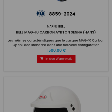
8859-2024
MARKE:
BELL
BELL MAG-10 CARBON AYRTON SENNA (HANS)
Les mêmes caractéristiques que le casque MAG-10 Carbon
Open Face standard dans une nouvelle configuration
spéciale dédiée à la légende de la F1, Ayrton Senna. Logo et
Preis
1.500,00 €
drapeau Ayrton Senna sur le côté Écran solaire intégré anti-
rayures et fumé bleu réglable Écran solaire réglable en
In den Warenkorb

carbone avec vis bleue Ancres Hans installées en usine
comme équipement...