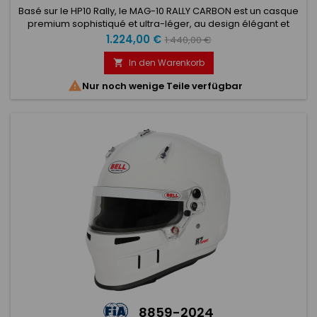
Basé sur le HP10 Rally, le MAG-10 RALLY CARBON est un casque
premium sophistiqué et ultra-léger, au design élégant et
moderne, qui offre un casque de rallye ouvert très
Preis
Verkaufspreis
1.224,00 €
1.440,00 €
performant. Doté d'une coque en composite de carbone
ultra-légère combinée à notre demi-jointure amovible
In den Warenkorb

rapide (HCB), d'une visière réglable en fibre de carbone,

Nur noch wenige Teile verfügbar
d'un tout nouvel écran...
8859-2024