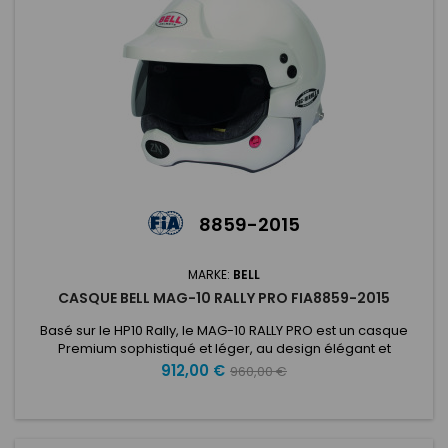
8859-2015
MARKE:
BELL
CASQUE BELL MAG-10 RALLY PRO FIA8859-2015
Basé sur le HP10 Rally, le MAG-10 RALLY PRO est un casque
Premium sophistiqué et léger, au design élégant et
moderne, qui offre un casque de rallye ouvert très
Preis
Verkaufspreis
912,00 €
960,00 €
performant. Doté d'une coque légère en composite
carbone-verre combinée à notre demi-barre de menton
amovible (HCB), d'une visière réglable, d'un tout nouvel
écran solaire réglable et intégré, d'un...