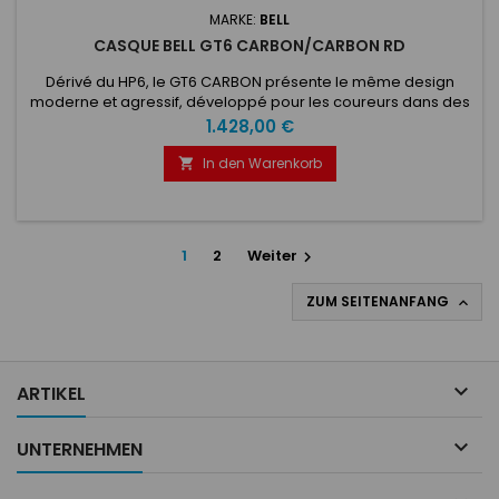
MARKE:
BELL
CASQUE BELL GT6 CARBON/CARBON RD
Dérivé du HP6, le GT6 CARBON présente le même design
moderne et agressif, développé pour les coureurs dans des
environnements de voitures fermées, avec un large oculaire
Preis
1.428,00 €
pour une vision étendue et une coque en carbone Premium
ultra-légère. Ses fentes d'aération peuvent être connectées
In den Warenkorb

à différents types de prises d'air pour les systèmes de
refroidissement...
1
2
Weiter

ZUM SEITENANFANG


ARTIKEL

UNTERNEHMEN