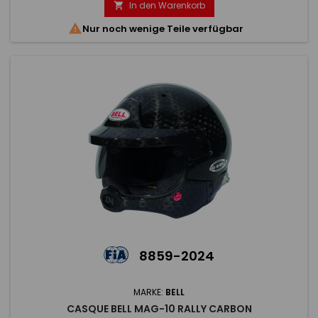
performant. Doté d'une coque en composite de carbone
In den Warenkorb

ultra-légère combinée à notre demi-jointure amovible

Nur noch wenige Teile verfügbar
rapide (HCB),...
8859-2024
MARKE:
BELL
CASQUE BELL MAG-10 RALLY CARBON