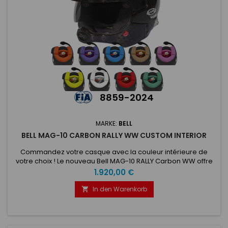
8859-2024
MARKE:
BELL
BELL MAG-10 CARBON RALLY WW CUSTOM INTERIOR
Commandez votre casque avec la couleur intérieure de
votre choix ! Le nouveau Bell MAG-10 RALLY Carbon WW offre
plus de technologie que jamais avec le système intégré
Preis
1.920,00 €
Zeronoise Wired-Wireless. Le casque prend en charge les
deux technologies de communication, traditionnellement
In den Warenkorb

filaire et sans fil, en une seule fois, sans qu'aucun élément
externe ne soit...