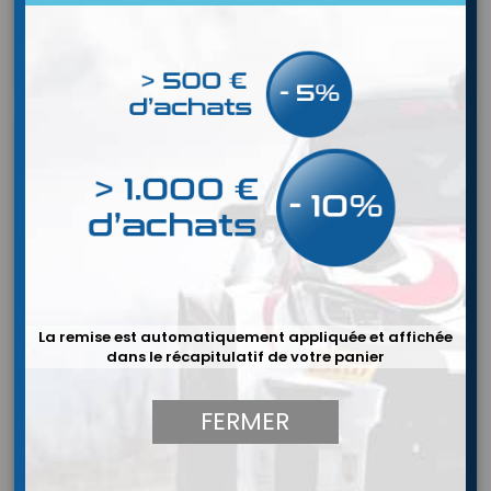
3.480,00 €
communication, traditionnellement filaire et sans fil, en une
seule fois, sans qu'aucun élément externe ne soit nécessaire.
In den Warenkorb

Tout est parfaitement intégré : connecteur, module sans fil,...
La remise est automatiquement appliquée et affichée
dans le récapitulatif de votre panier
FERMER
8860-2018
MARKE:
BELL