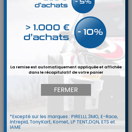
La remise est automatiquement appliquée et affichée
dans le récapitulatif de votre panier
FERMER
*Excepté sur les marques : PIRELLI, 3MO, E-Race,
Intrepid, TonyKart, Komet, LP TENT,DQN, ETS et
Combinaison P1 Parabolica Vintage
IAME
look (FIA 8856-2018)