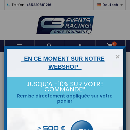

Telefon:
+35220881216
Deutsch
0



shopping_cart
×
EN CE MOMENT SUR NOTRE
STARTSEITE
WEBSHOP
MARKEN
JUSQU’A -10% SUR VOTRE
COMMANDE*
Remise directement appliquée sur votre
panier