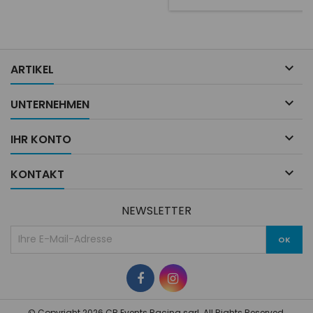
encore le casque de rallye le
plus populaire au monde.

ARTIKEL

UNTERNEHMEN

IHR KONTO

KONTAKT
NEWSLETTER
© Copyright 2026 CB Events Racing sarl. All Rights Reserved.