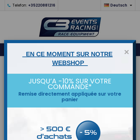

Telefon:
+35220881216
Deutsch
0



shopping_cart
×
EN CE MOMENT SUR NOTRE
WEBSHOP
STARTSEITE
JUSQU’A -10% SUR VOTRE
MARKEN
COMMANDE*
Remise directement appliquée sur votre
panier
Reduziert