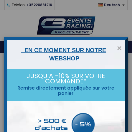

Telefon:
+35220881216
Deutsch
0



shopping_cart
×
EN CE MOMENT SUR NOTRE
WEBSHOP
STARTSEITE
JUSQU’A -10% SUR VOTRE
MARKEN
COMMANDE*
Remise directement appliquée sur votre
panier