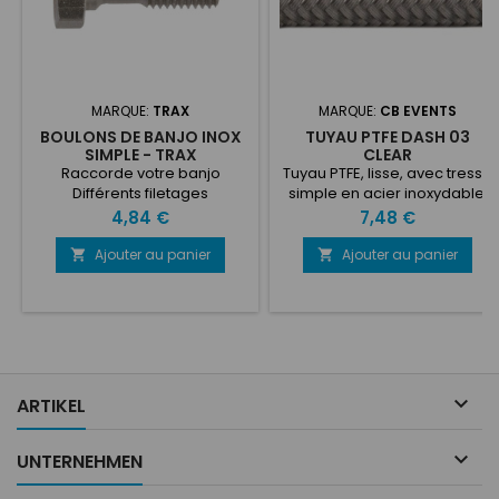
MARQUE:
TRAX
MARQUE:
CB EVENTS
BOULONS DE BANJO INOX
TUYAU PTFE DASH 03
SIMPLE - TRAX
CLEAR
Raccorde votre banjo
Tuyau PTFE, lisse, avec tresse
Différents filetages
simple en acier inoxydable
Accessoire à ajouter : joints
avec PVC transparent, pour
Prix
Prix
4,84 €
7,48 €
d'étanchéité (non inclus)
tableau de bord.Le prix est au
mètre, des longueurs
Ajouter au panier
Ajouter au panier


partielles sont possibles. De
nombreux moteurs sont
fournis avec des conduites
de frein en plastique de
l'usine. Ceux-ci se dilatent
lorsque vous freinez, de sorte
qu'une partie de la puissance

ARTIKEL
de freinage est perdue et...

UNTERNEHMEN