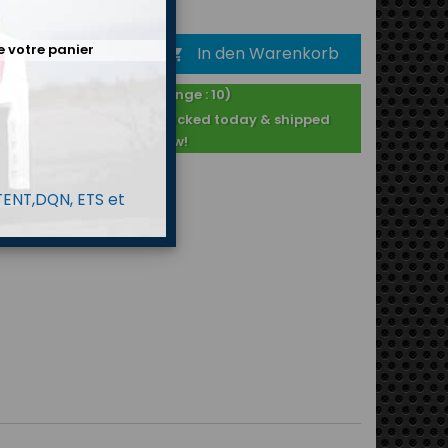
€
Bruttopreis
e votre panier
In den Warenkorb

Auf Lager ! (Menge : 10)
Purchased after 2PM : packed today & shipped
tomorrow!
 TENT,DQN, ETS et