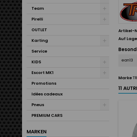
Team
Pirelli
OUTLET
Artikel-N
Auf Lage
Karting
Besond
Service
ean13
KIDS
Escort MK1
Marke
T
Promotions
11 AUT
Idées cadeaux
Pneus
PREMIUM CARS
MARKEN