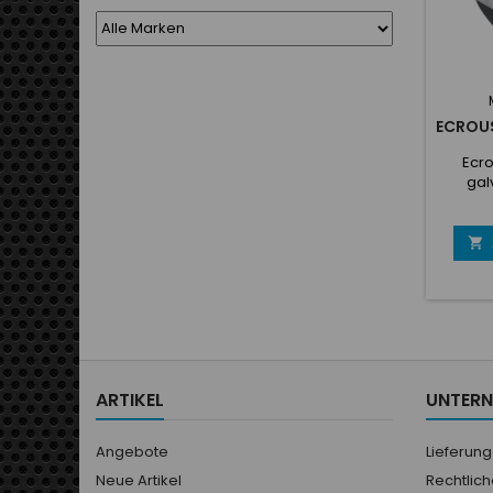
ECROUS
Ecro
gal
fileta

ARTIKEL
UNTER
Angebote
Lieferung
Neue Artikel
Rechtlic