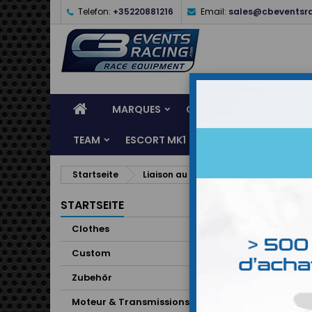
Telefon:
+35220881216
Email:
sales@cbeventsr
MARQUES
CASQUES
CLOTHES
TEAM
ESCORT MK1
KARTING
SERVI
Startseite
Liaison au sol & Freinage
Freins
STARTSEITE
Clothes
Custom
Zubehör
Moteur & Transmissions