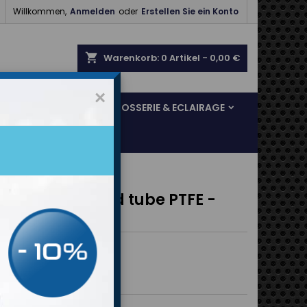

Willkommen,
Anmelden
oder
Erstellen Sie ein Konto
shopping_cart
Warenkorb:
0
Artikel - 0,00 €
×
SOL & FREINAGE
CARROSSERIE & ECLAIRAGE
AX
s laiton raccord tube PTFE -
u