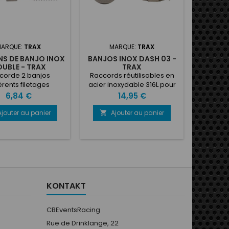
ARQUE:
TRAX
MARQUE:
TRAX
M
S DE BANJO INOX
BANJOS INOX DASH 03 -
RACCO
UBLE - TRAX
TRAX
03 MA
corde 2 banjos
Raccords réutilisables en
Raccor
érents filetages
acier inoxydable 316L pour
Metric
re à ajouter : joints
conduite de frein en PTFE
Même lo
Prix
Prix
6,84 €
14,95 €
chéité (non inclus)
-03. Banjo pour vis de 10
cô
mm. Utilisés uniquement en
pi
Ajouter au panier
Ajouter au panier
A


compétition, car ces
assemblages sont interdits
sur route ouverte. Offrent
une grande flexibilité, car
vous pouvez réaliser vos
propres assemblages
directement sur place.
KONTAKT
Variantes de 0 degré à 90
degrés
CBEventsRacing
Rue de Drinklange, 22