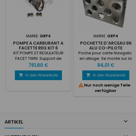
MARKE:
GRP4
MARKE:
GRP4
POMPE A CARBURANT A
POCHETTE D'ARCEAU EN
FACETTE REG KIT 6
ALU CO-PILOTE
RACCORDS
KIT POMPE ET REGULATEUR
Poche pour carte Navigator
FACET TWIN. Support de
en alliage. Se monte sur la
montage professionnel en
barre de porte Roll cage.
Preis
Preis
761,60 €
94,01 €
alliage pour pompes à
Finition aluminium.
double facette et
In den Warenkorb
In den Warenkorb


régulateur/filtre de pression

Nur noch wenige Teile
de carburant. La conception
verfügbar
compacte en fait un moyen
très propre et ordonné de
monter vos pompes dans
n'importe quelle voiture de
compétition qui utilise des
carburateurs et des pompes

ARTIKEL
à carburant électriques....