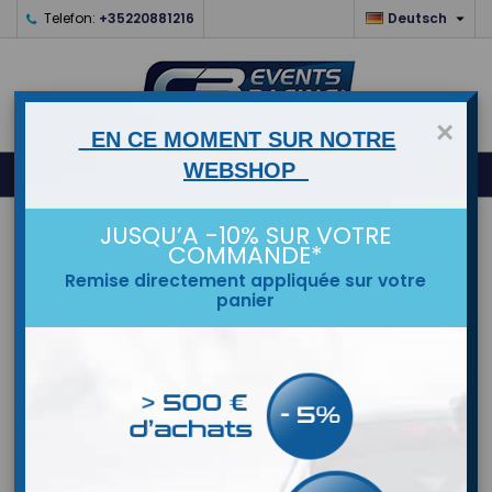

Telefon:
+35220881216
Deutsch
×
EN CE MOMENT SUR NOTRE
0
WEBSHOP



shopping_cart
STARTSEITE
JUSQU’A -10% SUR VOTRE
COMMANDE*
Remise directement appliquée sur votre
MARKEN
panier
KIT ROULEMENTS DE ROUE AVANT
Kit de roulements de roue avant ( roulements standard )