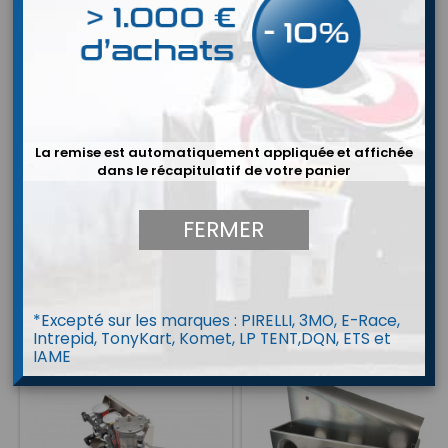
67,51 €
Bruttopreis
Menge
In den Warenkorb

La remise est automatiquement appliquée et affichée
dans le récapitulatif de votre panier
ARTIKELDETAILS
FERMER
Artikel-Nr.
GRP1100---3529
16 ANDERE ARTIKEL IN DER GLEICHEN KATEGORIE:
<
>
*Excepté sur les marques : PIRELLI, 3MO, E-Race,
Intrepid, TonyKart, Komet, LP TENT,DQN, ETS et
IAME