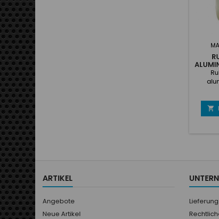
MA
R
ALUMI
Ru
alu
mmRo
adhési
uti

mécani
ARTIKEL
UNTER
Angebote
Lieferung
Neue Artikel
Rechtlic