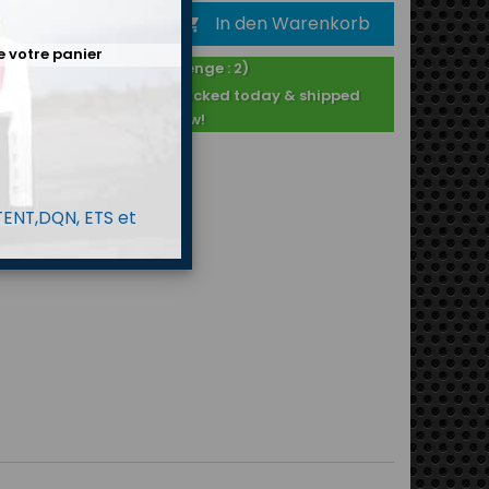
In den Warenkorb

e votre panier
Auf Lager ! (Menge : 2)
Purchased after 2PM : packed today & shipped
tomorrow!
 TENT,DQN, ETS et