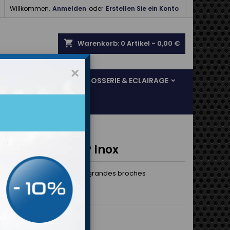

Willkommen,
Anmelden
oder
Erstellen Sie ein Konto
shopping_cart
Warenkorb:
0
Artikel - 0,00 €
×
SOL & FREINAGE
CARROSSERIE & ECLAIRAGE
ches capot OMP Inox
 en acier inoxydable avec grandes broches
tes.
10.
0 €
Bruttopreis