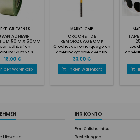
RKE:
CB EVENTS
MARKE:
OMP
MAR
UBAN ADHESIF
CROCHET DE
TAPE
NIUM 50 M X 50MM
REMORQUAGE OMP
2
Ø80MM
ban adhésif en
Crochet de remorquage en
Les 
minium 50 m x 50
acier inoxydable avec fini
adhésif
uleau de Ruban
durable peint en jaune vif.
B-G sont
Preis
Preis
18,00 €
33,00 €
f US tout usage très
Écrou de blocage complet
de dis
le dans les sports
et rondelles M12. Diamètre
de 12 m
In den Warenkorb
In den Warenkorb


ques !Diamètre : 50
intérieur: 80 mm. Epaisseur:
de diam
m x 50 mm.
8 mm Couleur: jaune.
de 100 
Répond aux règles
suppo
actuelles de la FIA.
feuille d
ces dis
peuven
décol
NEHMEN
IHR KONTO
appliqu
n'impor
Persönliche Infos
he Hinweise
Bestellungen