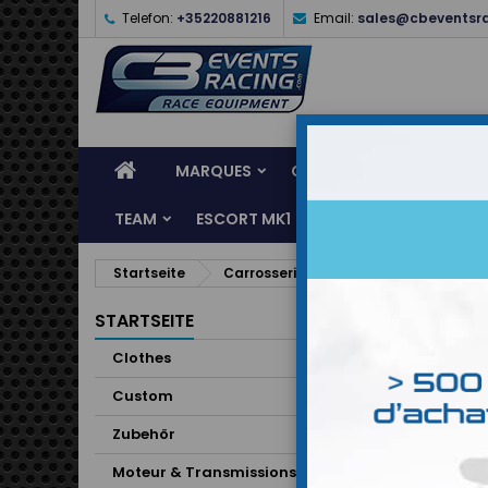
Telefon:
+35220881216
Email:
sales@cbeventsr
MARQUES
CASQUES
CLOTHES
TEAM
ESCORT MK1
KARTING
SERVI
Startseite
Carrosserie & Eclairage
Extérieu
STARTSEITE
Clothes
Custom
Zubehör
Moteur & Transmissions