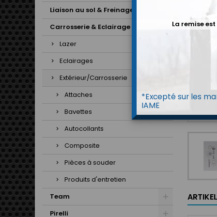
Liaison au sol & Freinage
La remise est
Carrosserie & Eclairage
Lazer
Eclairages
Extérieur/Carrosserie
Attaches
*Excepté sur les mar
IAME
Bavettes
Autocollants
Composite
Pièces à souder
Produits d'entretien
ARTIKE
Team
Pirelli