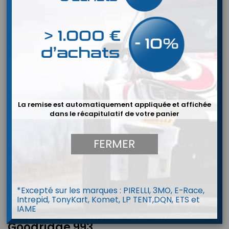
La remise est automatiquement appliquée et affichée
dans le récapitulatif de votre panier
FERMER
*Excepté sur les marques : PIRELLI, 3MO, E-Race,
Intrepid, TonyKart, Komet, LP TENT,DQN, ETS et
IAME
Vis Banjo Double Bolt METRIC -
Goodridge 993