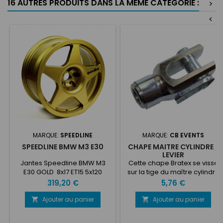
16 AUTRES PRODUITS DANS LA MÊME CATÉGORIE :
>
<
MARQUE:
SPEEDLINE
MARQUE:
CB EVENTS
SPEEDLINE BMW M3 E30
CHAPE MAITRE CYLINDRE /
LEVIER
Jantes Speedline BMW M3
Cette chape Bratex se visse
E30 GOLD 8x17 ET15 5x120
sur la tige du maître cylindre
pour le raccorder à la
Prix
Prix
319,20 €
5,76 €
poignée du frein à main.
Filetage: 5/16 UNF. Longueur
Ajouter au panier
Ajouter au panier


totale: 43mm