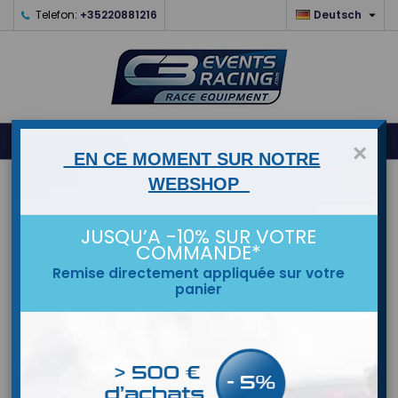

Telefon:
+35220881216
Deutsch
0



shopping_cart
×
EN CE MOMENT SUR NOTRE
WEBSHOP
STARTSEITE
MARKEN
JUSQU’A -10% SUR VOTRE
COMMANDE*
Remise directement appliquée sur votre
panier