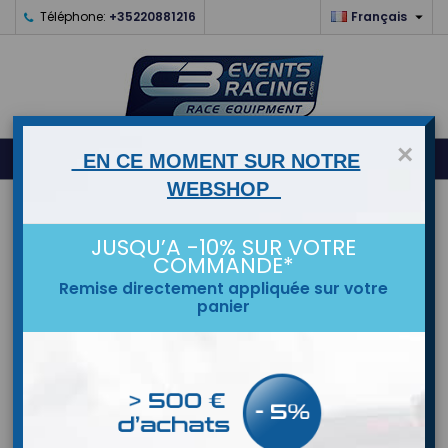

Téléphone:
+35220881216
Français
×
0



shopping_cart
EN CE MOMENT SUR NOTRE
WEBSHOP
ACCUEIL
JUSQU’A -10% SUR VOTRE
MARQUES
COMMANDE*
Remise directement appliquée sur votre
panier