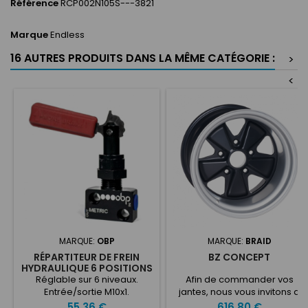
Référence
RCP002N105S---3821
Marque
Endless
16 AUTRES PRODUITS DANS LA MÊME CATÉGORIE :
>
<
MARQUE:
OBP
MARQUE:
BRAID
RÉPARTITEUR DE FREIN
BZ CONCEPT
HYDRAULIQUE 6 POSITIONS
OBP
Réglable sur 6 niveaux.
Afin de commander vos
Entrée/sortie M10x1.
jantes, nous vous invitons a
indiquer dans la case
Prix
Prix
55,36 €
616,80 €