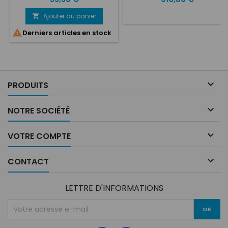
PERSONNALISATION vos
caractéristiques voulues: ET:
Ajouter au panier

Nombre de trous: Entraxe:

Derniers articles en stock
Type de voiture: Diamètre du
moyeu: BZ 15Spécialement
conçues pour la Porsche 911
classique des années 60, 70
et 80, ces roues sont
impliquées sans relâche

PRODUITS
dans la performance et
l'innovation, ainsi que...

NOTRE SOCIÉTÉ

VOTRE COMPTE

CONTACT
LETTRE D'INFORMATIONS