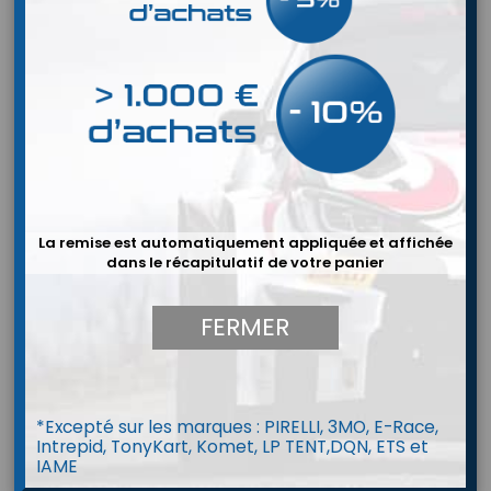
La remise est automatiquement appliquée et affichée
dans le récapitulatif de votre panier
FERMER
*Excepté sur les marques : PIRELLI, 3MO, E-Race,
Intrepid, TonyKart, Komet, LP TENT,DQN, ETS et
Jauge VDO à essence
IAME