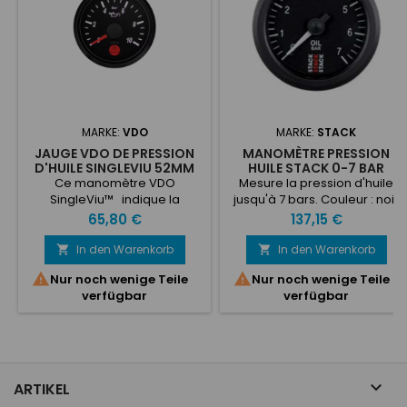
MARKE:
VDO
MARKE:
STACK
JAUGE VDO DE PRESSION
MANOMÈTRE PRESSION
D'HUILE SINGLEVIU 52MM
HUILE STACK 0-7 BAR
0-10BARS
Ce manomètre VDO
Mesure la pression d'huile
SingleViu™ indique la
jusqu'à 7 bars. Couleur : noir
pression d'huile (0 à 10
Preis
Preis
65,80 €
137,15 €
bars).La nouvelle
instrumentation VDO
In den Warenkorb
In den Warenkorb


SingleViu™ permet une


Nur noch wenige Teile
Nur noch wenige Teile
utilisation aisée avec une
verfügbar
verfügbar
indication analogique à
aiguille doublée d'une
information numérique sur
LCD.Les indicateurs SingleViu
ont une double entrée, cela
permet de fonctionner soit

ARTIKEL
avec un signal analogique