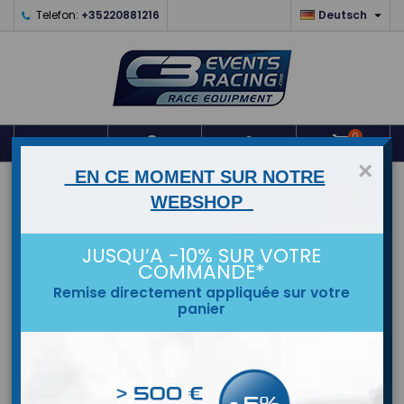

Telefon:
+35220881216
Deutsch
0



shopping_cart
×
EN CE MOMENT SUR NOTRE
STARTSEITE
WEBSHOP
MARKEN
JUSQU’A -10% SUR VOTRE
COMMANDE*
Remise directement appliquée sur votre
panier