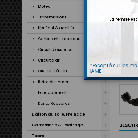
Moteur
Transmissions
La remise est
Librifiant & additifs
Carburants speciaux
Circuit d'essence
Circuit d'air
*Excepté sur les mar
IAME
CIRCUIT D'HUILE
Refroidissement
Echappement
Durite Raccords
Liaison au sol & Freinage
BESCHR
Carrosserie & Eclairage
Team