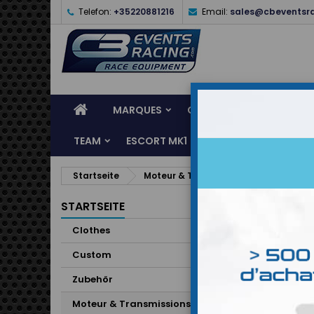
Telefon:
+35220881216
Email:
sales@cbeventsr
MARQUES
CASQUES
CLOTHES
TEAM
ESCORT MK1
KARTING
SERVI
Startseite
Moteur & Transmissions
Raccord
STARTSEITE
Clothes
Custom
Zubehör
Moteur & Transmissions