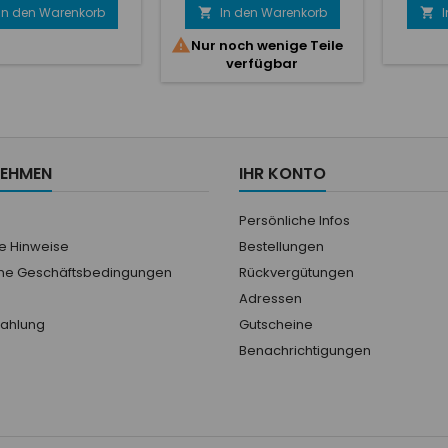
In den Warenkorb
In den Warenkorb



Nur noch wenige Teile
verfügbar
NEHMEN
IHR KONTO
Persönliche Infos
he Hinweise
Bestellungen
ne Geschäftsbedingungen
Rückvergütungen
Adressen
Zahlung
Gutscheine
Benachrichtigungen