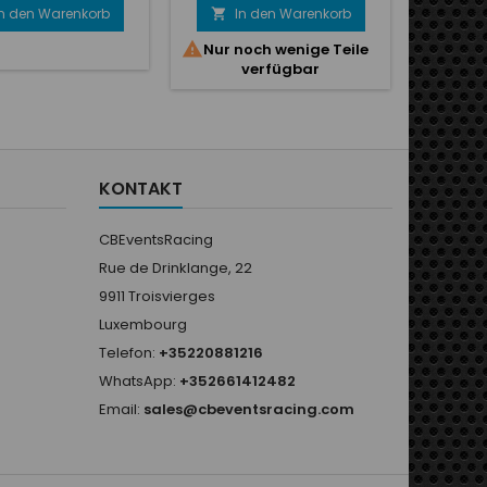
In den Warenkorb
In den Warenkorb
I



Nur noch wenige Teile
verfügbar
KONTAKT
CBEventsRacing
Rue de Drinklange, 22
9911 Troisvierges
Luxembourg
Telefon:
+35220881216
WhatsApp:
+352661412482
Email:
sales@cbeventsracing.com