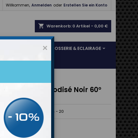

Willkommen,
Anmelden
oder
Erstellen Sie ein Konto
shopping_cart
Warenkorb:
0
Artikel - 0,00 €
×
SOL & FREINAGE
CARROSSERIE & ECLAIRAGE
ord Femelle Anodisé Noir 60°
inium Trax
Trax Coudé 60° Noir Dash 4 - 20