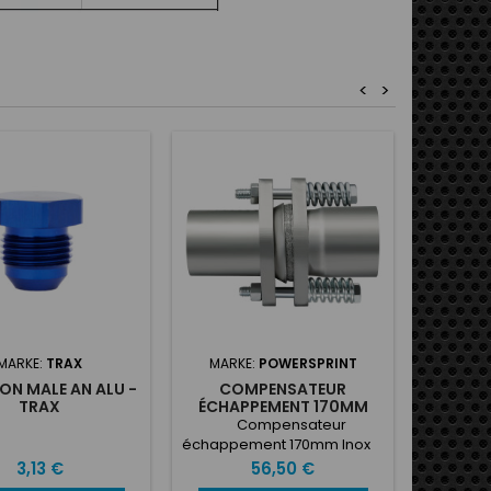
<
>
MARKE:
TRAX
MARKE:
POWERSPRINT
MAR
N MALE AN ALU -
COMPENSATEUR
ADAPTA
TRAX
ÉCHAPPEMENT 170MM
MAN
INOX
Compensateur
Adapt
échappement 170mm Inox
Ma
Preis
Preis
3,13 €
56,50 €