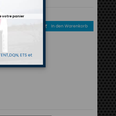
5 €
Bruttopreis
e votre panier
In den Warenkorb

 TENT,DQN, ETS et