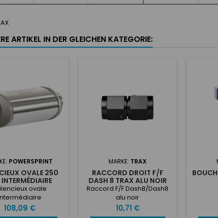
RAX
RE ARTIKEL IN DER GLEICHEN KATEGORIE:
KE:
POWERSPRINT
MARKE:
TRAX
NCIEUX OVALE 250
RACCORD DROIT F/F
BOUCHO
INTERMÉDIAIRE
DASH 8 TRAX ALU NOIR
APPEMENT INOX
lencieux ovale
Raccord F/F Dash8/Dash8
intermédiaire
alu noir
ppement inox
Preis
Preis
108,09 €
10,71 €