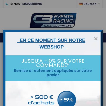

Telefon:
+35220881216
Deutsch
0



shopping_cart
×
EN CE MOMENT SUR NOTRE
WEBSHOP
STARTSEITE
JUSQU’A -10% SUR VOTRE
MARKEN
COMMANDE*
Remise directement appliquée sur votre
panier