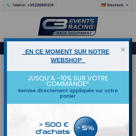

Telefon:
+35220881216
Deutsch
0



shopping_cart
×
EN CE MOMENT SUR NOTRE
WEBSHOP
STARTSEITE
JUSQU’A -10% SUR VOTRE
MARKEN
COMMANDE*
Remise directement appliquée sur votre
panier