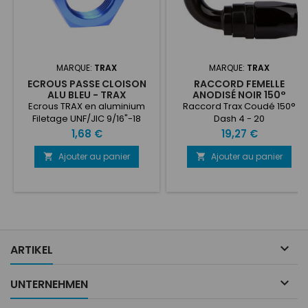
MARQUE:
TRAX
MARQUE:
TRAX
ECROUS PASSE CLOISON
RACCORD FEMELLE
ALU BLEU - TRAX
ANODISÉ NOIR 150°
ALUMINIUM TRAX
Ecrous TRAX en aluminium
Raccord Trax Coudé 150°
Filetage UNF/JIC 9/16"-18
Dash 4 - 20
Vendu à la pièce
Prix
Prix
1,68 €
19,27 €
Ajouter au panier
Ajouter au panier



ARTIKEL

UNTERNEHMEN