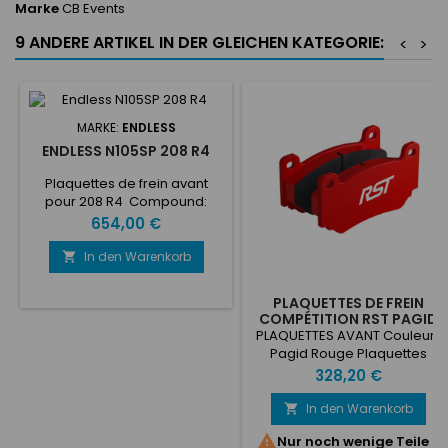
Marke
CB Events
9 ANDERE ARTIKEL IN DER GLEICHEN KATEGORIE:
<
>
MARKE:
ENDLESS
ENDLESS N105SP 208 R4
Plaquettes de frein avant
pour 208 R4 Compound:
105SP
Preis
654,00 €
In den Warenkorb

PLAQUETTES DE FREIN
COMPÉTITION RST PAGID
OPEL ADAM
PLAQUETTES AVANT Couleur :
Pagid Rouge Plaquettes
PAGID S8023 RST3 Pagid RST3
Preis
328,20 €
application :Rallye asphalte
et terre, voitures GT, voitures
In den Warenkorb

de tourisme et prototypes sur

Nur noch wenige Teile
circuit, monoplaces et