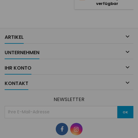
verfügbar
trackdays. Une large gamme
d'applications grâce à sa
combinaison de mordant,
friction et
contrôlabilité.Description :RST
3 est un composé métallo-

ARTIKEL
céramique à...

UNTERNEHMEN

IHR KONTO

KONTAKT
NEWSLETTER