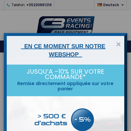

Telefon:
+35220881216
Deutsch
×
0
EN CE MOMENT SUR NOTRE



shopping_cart
WEBSHOP
STARTSEITE
JUSQU’A -10% SUR VOTRE
COMMANDE*
MARKEN
Remise directement appliquée sur votre
panier