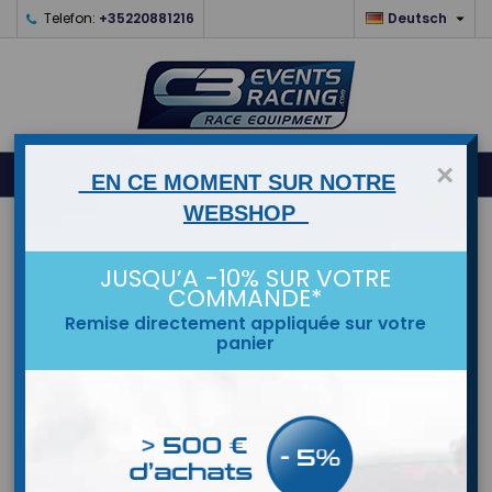

Telefon:
+35220881216
Deutsch
0
×



shopping_cart
EN CE MOMENT SUR NOTRE
WEBSHOP
STARTSEITE
JUSQU’A -10% SUR VOTRE
MARKEN
COMMANDE*
Remise directement appliquée sur votre
panier