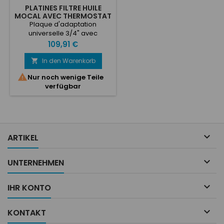
PLATINES FILTRE HUILE
MOCAL AVEC THERMOSTAT
Plaque d'adaptation
universelle 3/4" avec
thermostat intégré. Plaque
Preis
109,91 €
d'adaptation complète avec
vis d'extension, bague
In den Warenkorb

d'étanchéité en caoutchouc,

Nur noch wenige Teile
2 adaptateurs au choix entre
verfügbar
aluminium anodisé D10/D10
OU 1/2" BSP/1/2" BSP

ARTIKEL

UNTERNEHMEN

IHR KONTO

KONTAKT