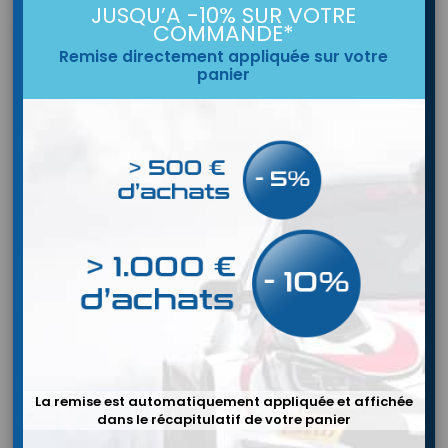
JUSQU’A -10% SUR VOTRE
COMMANDE*
Remise directement appliquée sur votre
panier
MARQUE:
HPX
FILM DE PROTECTION POUR PEINTURE HPX
Film de protection pour peinture HPX 100mm et 50mm
La remise est automatiquement appliquée et affichée
Prix
52,80 €
dans le récapitulatif de votre panier
Ajouter au panier
