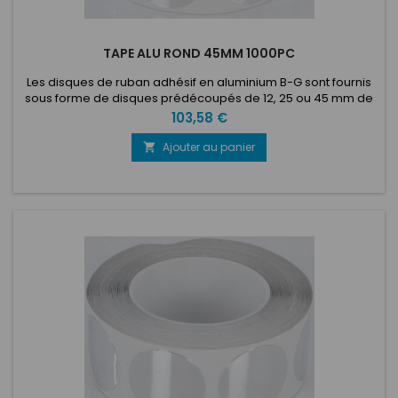
TAPE ALU ROND 45MM 1000PC
Les disques de ruban adhésif en aluminium B-G sont fournis
sous forme de disques prédécoupés de 12, 25 ou 45 mm de
diamètre sur un rouleau de 100 ou 1000 pièces. Dotés d'un
Prix
103,58 €
support autocollant solide à base d'acrylique, ces disques
peuvent être simplement décollés du rouleau et appliqués
Ajouter au panier

directement sur n'importe quelle zone de votre voiture ou de
votre...