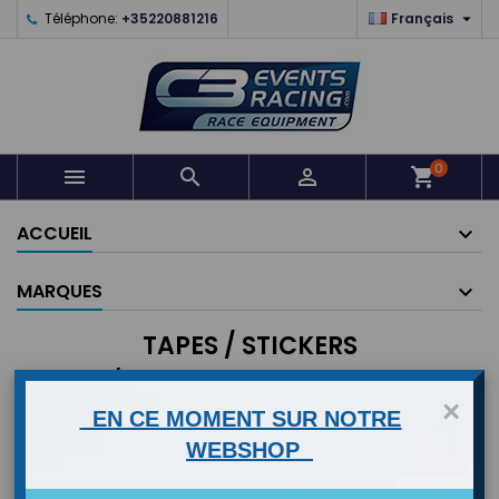

Téléphone:
+35220881216
Français
0



shopping_cart
ACCUEIL
MARQUES
TAPES / STICKERS
Tapes / Stickers
×
EN CE MOMENT SUR NOTRE

Pertinence
FILTRER
WEBSHOP
Affichage 1-12 de 12 article(s)