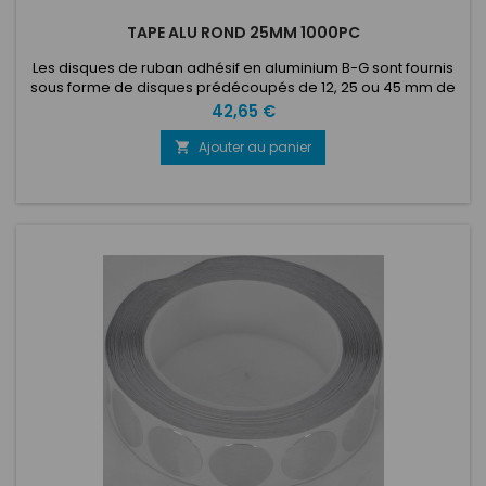
TAPE ALU ROND 25MM 1000PC
Les disques de ruban adhésif en aluminium B-G sont fournis
sous forme de disques prédécoupés de 12, 25 ou 45 mm de
diamètre sur un rouleau de 100 ou 1000 pièces. Dotés d'un
Prix
42,65 €
support autocollant solide à base d'acrylique, ces disques
peuvent être simplement décollés du rouleau et appliqués
Ajouter au panier

directement sur n'importe quelle zone de votre voiture ou de
votre...