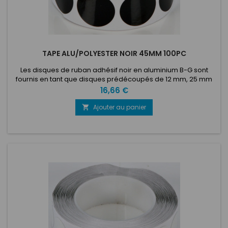
TAPE ALU/POLYESTER NOIR 45MM 100PC
Les disques de ruban adhésif noir en aluminium B-G sont
fournis en tant que disques prédécoupés de 12 mm, 25 mm
ou 45 mm de diamètre sur un rouleau de 100 ou 1000. Dotés
Prix
16,66 €
d'un support autocollant en feuille d'aluminium résistant, ces
disques de ruban noir peuvent être simplement retirés du
Ajouter au panier

rouleau et appliqués directement sur n'importe quelle zone
de...