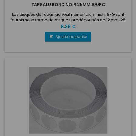
TAPE ALU ROND NOIR 25MM 100PC
Les disques de ruban adhésif noir en aluminium B-G sont
fournis sous forme de disques prédécoupés de 12 mm, 25
mm ou 45 mm de diamètre sur un rouleau de 100 ou 1000.
Prix
8,39 €
Dotés d'un support autocollant en feuille d'aluminium
résistant, ces disques de ruban noir peuvent être simplement
Ajouter au panier

décollés du rouleau et appliqués directement sur n'importe
quelle zone de...