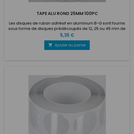
TAPE ALU ROND 25MM 100PC
Les disques de ruban adhésif en aluminium B-G sont fournis
sous forme de disques prédécoupés de 12, 25 ou 45 mm de
diamètre sur un rouleau de 100 ou 1000 pièces. Dotés d'un
Prix
5,35 €
support autocollant solide à base d'acrylique, ces disques
peuvent être simplement décollés du rouleau et appliqués
Ajouter au panier

directement sur n'importe quelle zone de votre voiture ou de
votre...