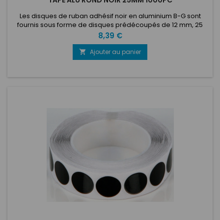
TAPE ALU ROND NOIR 25MM 1000PC
Les disques de ruban adhésif noir en aluminium B-G sont
fournis sous forme de disques prédécoupés de 12 mm, 25
mm ou 45 mm de diamètre sur un rouleau de 100 ou 1000.
Prix
8,39 €
Dotés d'un support autocollant en feuille d'aluminium
résistant, ces disques de ruban noir peuvent être simplement
Ajouter au panier

décollés du rouleau et appliqués directement sur n'importe
quelle zone de...