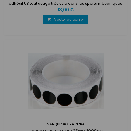
adhésif US tout usage très utile dans les sports mécaniques
!Diamètre : 50 m x 50 mm.
Prix
18,00 €
Ajouter au panier

MARQUE:
BG RACING