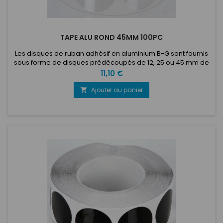
TAPE ALU ROND 45MM 100PC
Les disques de ruban adhésif en aluminium B-G sont fournis
sous forme de disques prédécoupés de 12, 25 ou 45 mm de
diamètre sur un rouleau de 100 ou 1000 pièces. Dotés d'un
Prix
11,10 €
support autocollant solide à base d'acrylique, ces disques
peuvent être simplement décollés du rouleau et appliqués
Ajouter au panier

directement sur n'importe quelle zone de votre voiture ou de
votre...