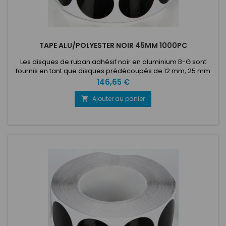
TAPE ALU/POLYESTER NOIR 45MM 1000PC
Les disques de ruban adhésif noir en aluminium B-G sont
fournis en tant que disques prédécoupés de 12 mm, 25 mm
ou 45 mm de diamètre sur un rouleau de 100 ou 1000. Dotés
Prix
146,65 €
d'un support autocollant en feuille d'aluminium résistant, ces
disques de ruban noir peuvent être simplement retirés du
Ajouter au panier

rouleau et appliqués directement sur n'importe quelle zone
de...