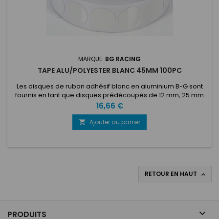
MARQUE:
BG RACING
TAPE ALU/POLYESTER BLANC 45MM 100PC
Les disques de ruban adhésif blanc en aluminium B-G sont
fournis en tant que disques prédécoupés de 12 mm, 25 mm
ou 45 mm de diamètre sur un rouleau de 100 ou 1000. Dotés
Prix
16,66 €
d'un support autocollant en feuille d'aluminium résistant, ces
disques de ruban blanc peuvent être simplement retirés du
Ajouter au panier

rouleau et appliqués directement sur n'importe quelle zone
de...
RETOUR EN HAUT


PRODUITS