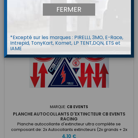
FERMER
*Excepté sur les marques : PIRELLI, 3MO, E-Race,
Intrepid, TonyKart, Komet, LP TENT,DQN, ETS et
IAME
MARQUE:
CB EVENTS
PLANCHE AUTOCOLLANTS D'EXTINCTEUR CB EVENTS
RACING
Planche autocollante d'extincteur ultra complète se
composant de: 2x Autocollants extincteurs (2x grands + 2x
petits) 2x Autocollants coupe circuit (2x grands + 1x petit) 6x
Prix
4,10 €