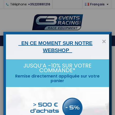

Téléphone:
+35220881216
Français
0
×



shopping_cart
EN CE MOMENT SUR NOTRE
WEBSHOP
ACCUEIL
JUSQU’A -10% SUR VOTRE
MARQUES
COMMANDE*
Remise directement appliquée sur votre
panier