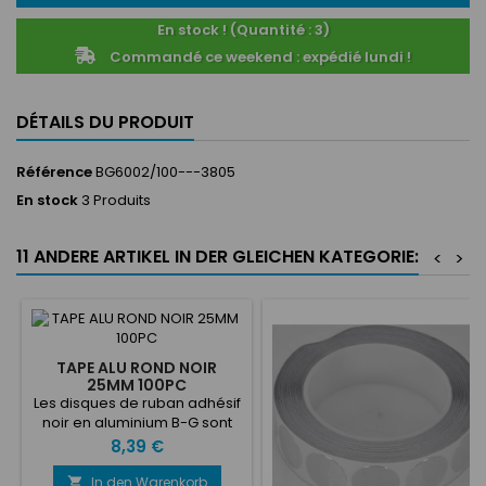
En stock ! (Quantité : 3)
Commandé ce weekend : expédié lundi !
DÉTAILS DU PRODUIT
Référence
BG6002/100---3805
En stock
3 Produits
11 ANDERE ARTIKEL IN DER GLEICHEN KATEGORIE:
<
>
TAPE ALU ROND NOIR
25MM 100PC
Les disques de ruban adhésif
noir en aluminium B-G sont
fournis sous forme de
Preis
8,39 €
disques prédécoupés de 12
mm, 25 mm ou 45 mm de
In den Warenkorb
