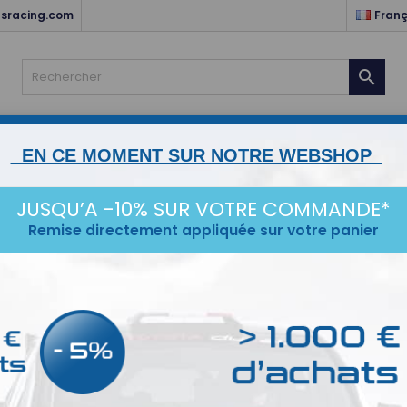
sracing.com
Franç

NTS
HABITACLE & ELECTRICITÉ
MOTEUR & TRANSMISSIO
EN CE MOMENT SUR NOTRE WEBSHOP
STANCE
ESCORT MK1/2
KARTING
SERVICES
IDÉ
JUSQU’A -10% SUR VOTRE COMMANDE*
 pression
Mano Prisma
Remise directement appliquée sur votre panier
o Prisma
roduits.
Tr
Prix réduit
-15%
Prix rédu