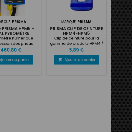
ARQUE:
PRISMA
MARQUE:
PRISMA
 PRISMA HPM5 +
PRISMA CLIP DE CEINTURE
AL PYROMÈTRE
HPM4-HPM5
mètre numérique
Clip de ceinture pour la
ession des pneus
gamme de produits HPM4 /
avec pyromètre à
HPM5 complet avec vis.
Prix
Prix
460,80 €
5,89 €
le technologie,
 infrarouge + sonde
Ajouter au panier
Ajouter au panier

guille, utile pour
dre l'empreinte du
 afin d'optimiser
ER et le CAMBER sur
icules automobiles
es températures à
fférents angles
linaison dans les
ories Motocycles.
pouvez mesurer et
enregistrer...