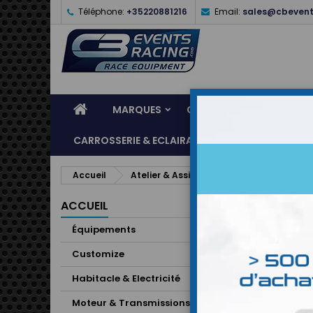
Téléphone:
+35220881216
Email:
sales@cbevent
MARQUES
CASQUES
ÉQUIPEME
CARROSSERIE & ECLAIRAGE
ATELIER & ASSI
Accueil
Atelier & Assistance
Manomètres de
Man
ACCUEIL
Équipements
Il y a 13 p
Customize
Habitacle & Electricité
Moteur & Transmissions