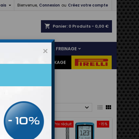

ais
Bienvenue,
Connexion
ou
Créez votre compte
shopping_cart
Panier:
0
Produits - 0,00 €
NS
LIAISON AU SOL & FREINAGE
×
ES CADEAUX
DESTOCKAGE



ier par :
Pertinence
it
-15%
Prix réduit
-15%