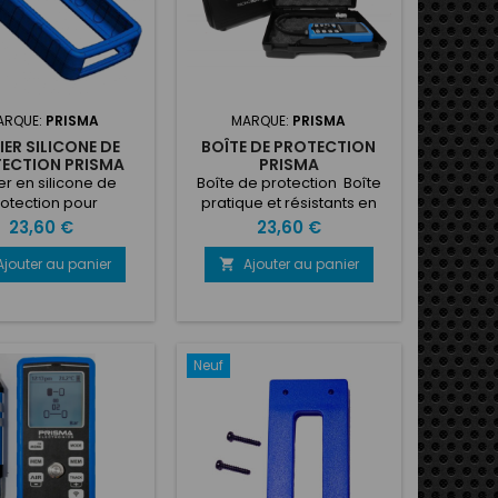
ARQUE:
PRISMA
MARQUE:
PRISMA
IER SILICONE DE
BOÎTE DE PROTECTION
ECTION PRISMA
PRISMA
ier en silicone de
Boîte de protection Boîte
otection pour
pratique et résistants en
métre Video de
ABS pour instruments
Prix
Prix
23,60 €
23,60 €
présentation
numériques Le manomètre
est vendu séparément de
Ajouter au panier
Ajouter au panier

la boite de protection
Catalogue Prisma.pdf
Neuf