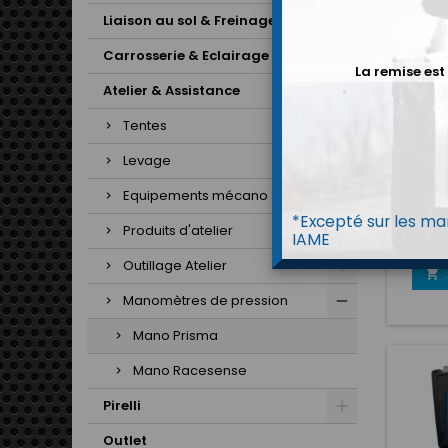
Liaison au sol & Freinage
Carrosserie & Eclairage
La remise est
Atelier & Assistance
Tentes
M
Levage
MAN
Equipements mécano
Manom
haute
*Excepté sur les mar
Produits d'atelier
pres
IAME
sp
Outillage Atelier
Résolut

0,001 B
Manomètres de pression
pression
Emb
Mano Prisma
alu
Prism
Mano Racesense
mesure
depuis 
Pirelli
Conn
instrume
Outlet