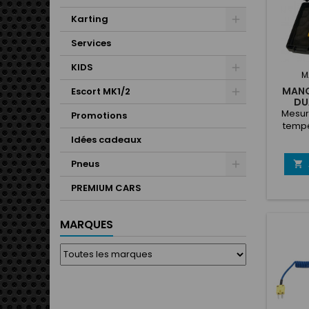
Karting
Services
KIDS
M
MANO
Escort MK1/2
DU
Mesure
Promotions
tempé
avec le
Idées cadeaux
PRESSU
- 5 BAR
Pneus

Class
PREMIUM CARS
pneus i
TRACK e
TEMPE
MARQUES
pr
https:/
Cata