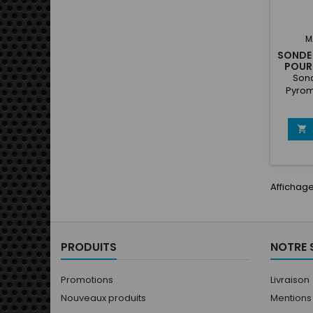
M
SONDE 
POUR
Sond
Pyrom
Therm
Plage d
– 200

p
Affichage 
PRODUITS
NOTRE 
Promotions
Livraison
Nouveaux produits
Mentions