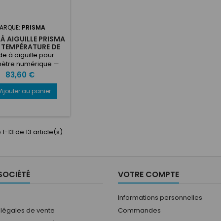
ARQUE:
PRISMA
À AIGUILLE PRISMA
 TEMPÉRATURE DE
PNEU
e à aiguille pour
ètre numérique —
ocouple de type K
Prix
83,60 €
e température : 0°C
°C Diamètre de la
Ajouter au panier
ointe : 0,5 mm
1-13 de 13 article(s)
SOCIÉTÉ
VOTRE COMPTE
Informations personnelles
 légales de vente
Commandes