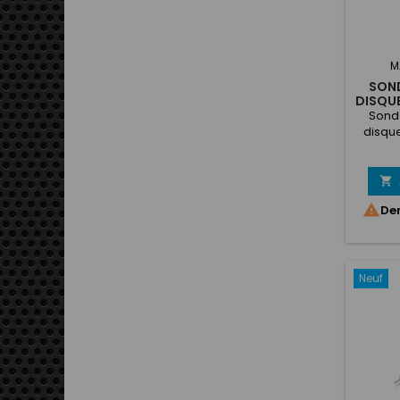
M
SON
DISQUE
Sond
disque
Therm
pour
tempé

de

Der
tempéra
Neuf