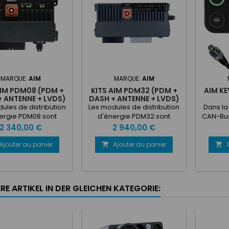
MARQUE:
AIM
MARQUE:
AIM
AIM PDM08 (PDM +
KITS AIM PDM32 (PDM +
AIM KE
 ANTENNE + LVDS)
DASH + ANTENNE + LVDS)
ules de distribution
Les modules de distribution
Dans la
ergie PDM08 sont
d'énergie PDM32 sont
CAN-Bus 
s pour distribuer
conçus pour distribuer
Compa
Prix
Prix
2 340,00 €
2 940,00 €
e à plusieurs circuits
l'énergie à plusieurs circuits
personn
 votre véhicule,
de votre véhicule,
à l'eau 
Ajouter au panier
Ajouter au panier


çant facilement les
remplaçant facilement les
K6, K
es traditionnels de
systèmes traditionnels de
keypa
bles et de relais.
fusibles et de relais.
sur le p
sont rési
RE ARTIKEL IN DER GLEICHEN KATEGORIE:
poussiè
insta
l'intérie
co
e