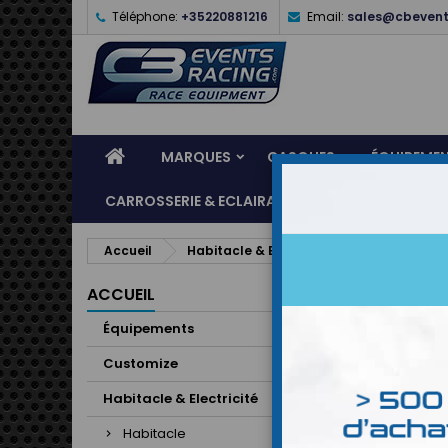
Téléphone:
+35220881216
Email:
sales@cbevent
MARQUES
CASQUES
ÉQUIPEME
CARROSSERIE & ECLAIRAGE
ATELIER & ASSI
Accueil
Habitacle & Electricité
Instruments
ACCUEIL
Équipements
Customize
Habitacle & Electricité
Habitacle