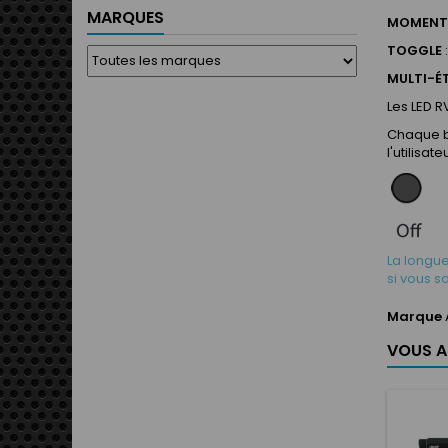
MARQUES
MOMENT
TOGGLE
MULTI-É
Les LED R
Chaque bo
l'utilisate
La longu
si vous 
Marque
VOUS A