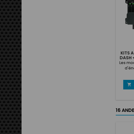
KITS 
DASH +
Les mod
d'én
conçu
l'énergi
de

rempla
systèm
fusi
16 ANDE