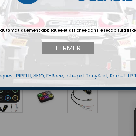
peuvent ê
cockpit.
une larg
Les clav
 automatiquement appliquée et affichée dans le récapitulatif d
portée de
Caractéri
FERMER
Bouton
icônes
Anneau
moment
2 mod
Compat
ques : PIRELLI, 3MO, E-Race, Intrepid, TonyKart, Komet, LP
horizo
Option