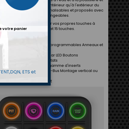
tre installés aussi bien à l'intérieur qu'à l'extérieur du
 Ils sont entièrement personnalisables et proposés avec
e gamme d'inserts interchangeables.
iers vous permettront d'avoir vos propres touches à
e votre panier
 main. Disponibles en 6, 8 et 15 touches.
stiques principales :
s reconfigurables LED RVB programmables Anneaux et
 rétroéclairés par LED
x et icônes rétroéclairés par LED Boutons
anés, à bascule et multiétats
es de clignotement Large gamme d'inserts
ible avec le système CAN-Bus Montage vertical ou
 TENT,DQN, ETS et
ntal
 de rétablissement de l'état