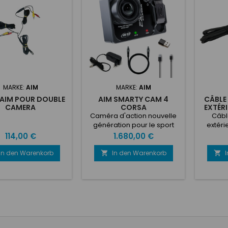
MARKE:
AIM
MARKE:
AIM
 AIM POUR DOUBLE
AIM SMARTY CAM 4
CÂBLE
CAMERA
CORSA
EXTÉR
Caméra d'action nouvelle
Câbl
génération pour le sport
extéri
automobile Conçue
SOLO
Preis
Preis
114,00 €
1.680,00 €
spécifiquement pour le
d'
sport automobile, la
In den Warenkorb
In den Warenkorb


SmartyCam 4 Corsa d'Aim
allie une qualité vidéo
exceptionnelle à une
intégration avancée des
données. Elle fournit ainsi
aux pilotes et aux équipes
les informations
nécessaires à