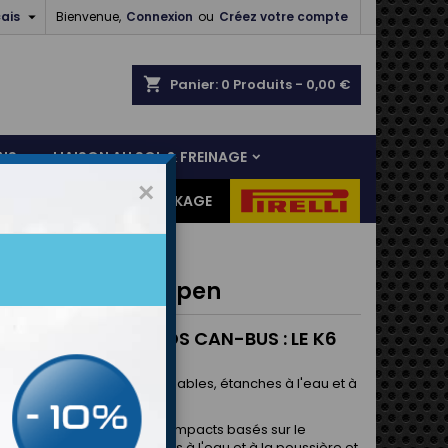

ais
Bienvenue,
Connexion
ou
Créez votre compte
shopping_cart
Panier:
0
Produits - 0,00 €
NS
LIAISON AU SOL & FREINAGE
×
ES CADEAUX
DESTOCKAGE
Keypad K6/K6 Open
A SÉRIE DES KEYPADS CAN-BUS : LE K6
UTONS)
, entièrement personnalisables, étanches à l'eau et à
ière
K8 et K15 sont des keypad compacts basés sur le
 CAN-Bus. Ils sont résistants à l'eau et à la poussière et