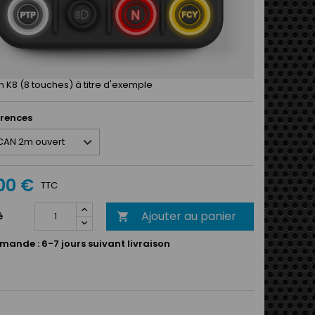
n K8 (8 touches) à titre d'exemple
érences
00 €
TTC
Ajouter au panier
é

mande :
6-7 jours suivant livraison