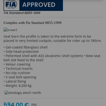
APPROVED
FIA Standard 8855-1999
Complies with Fia Standard 8855-1999
Seat born the profile is taken to the extreme form to be
placed in very limited cockpits, suitable for rider up to 180cm.
• Gel-coated fiberglass shell
• Side head protection
• Peformed shell with ASS (Anatomic shell system) • New seat
belt slot fixed to the shell
• Velour covering
• Technical inserts
• No slip cushion
• 5 seat belt opening
• Lateral fixing
• Weight: 8,200 kg
594,00 €
TTC