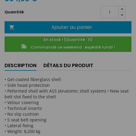
Quantité
Ajouter au panier

En stock ! (Quantité : 11)
Commandé ce weekend : expédié lundi !
DESCRIPTION
DÉTAILS DU PRODUIT
• Gel-coated fiberglass shell
• Side head protection
• Peformed shell with ASS (Anatomic shell system) • New seat
belt slot fixed to the shell
• Velour covering
• Technical inserts
• No slip cushion
• 5 seat belt opening
• Lateral fixing
• Weight: 8,200 kg