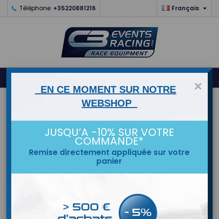

Téléphone:
+35220881216
Français
0



shopping_cart
×
EN CE MOMENT SUR NOTRE
ACCUEIL
WEBSHOP
MARQUES
JUSQU’A -10% SUR VOTRE
COMMANDE*
Remise directement appliquée sur votre
panier