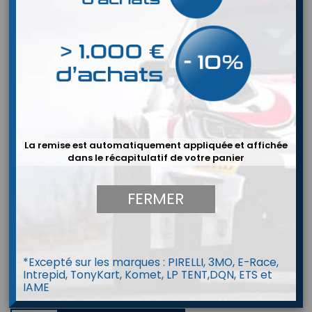
La remise est automatiquement appliquée et affichée
dans le récapitulatif de votre panier
FERMER


*Excepté sur les marques : PIRELLI, 3MO, E-Race,
Intrepid, TonyKart, Komet, LP TENT,DQN, ETS et
IAME
Baquet ATECH Extreme S2